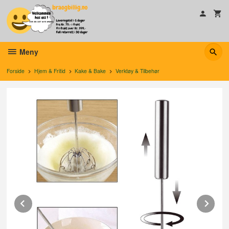
Gå
til
innholdet
Meny
Forside
Hjem & Fritid
Kake & Bake
Verktøy & Tilbehør
Prev
Ne