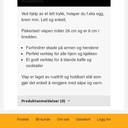
Produktinfo
Ved hjelp av et lett trykk, hvisper du f.eks egg,
krem mm. Lett og enkelt.
Piskeriset/ vispen måler 26 cm og er 6 cm i
bredden.
Forhindrer skade på armen og hendene
Perfekt verktøy for alle hjem og kjøkken
Et godt verktøy for å blande kaffe og
cocktailer
Visp er laget av rustfritt og holdbart stål som
gjør det enkelt å rengjøre med såpe og vann.
Produktanmeldelser (0)
Forside
Bli kunde
Om oss
Gavekort
Logg inn