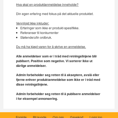
Hva skal en produktanmeldelse inneholde?
Din egen erfaring med fokus på det aktuelle produktet.
Vennligst ikke inkluder:
Erfaringer som ikke er produkt-spesifikke.
Referanser til konkurrenter
Støtende/ufin ordbruk.
Du må ha kjøpt varen for å skrive en anmeldelse.
Alle anmeldelser som er i tråd med retningslinjene blir
publisert. Positive som negative. Vi sorterer ikke ut
dårlige anmeldelser.
Admin forbeholder seg retten til å akseptere, avslå eller
fjerne enhver produktanmeldelse som ikke er i tråd med
disse retningslinjene.
Admin forbeholder seg retten til å publisere anmeldelser
i for eksempel annonsering.
Forside
Bli kunde
Om oss
Gavekort
Logg inn