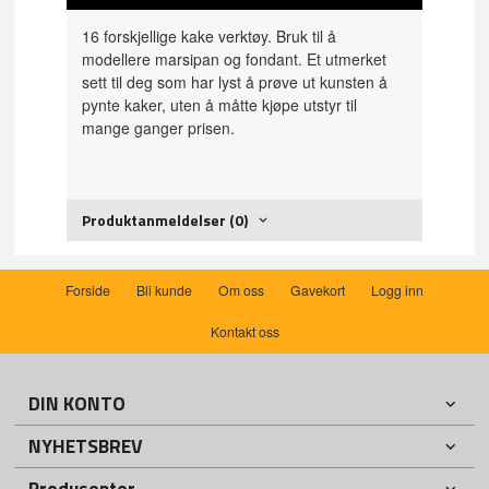
16 forskjellige kake verktøy. Bruk til å
modellere marsipan og fondant. Et utmerket
sett til deg som har lyst å prøve ut kunsten å
pynte kaker, uten å måtte kjøpe utstyr til
mange ganger prisen.
Produktanmeldelser (0)
Forside
Bli kunde
Om oss
Gavekort
Logg inn
Kontakt oss
DIN KONTO
NYHETSBREV
Produsenter