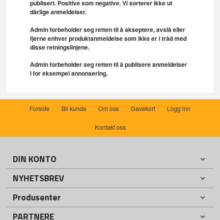
publisert. Positive som negative. Vi sorterer ikke ut
dårlige anmeldelser.
Admin forbeholder seg retten til å akseptere, avslå eller
fjerne enhver produktanmeldelse som ikke er i tråd med
disse retningslinjene.
Admin forbeholder seg retten til å publisere anmeldelser
i for eksempel annonsering.
Forside
Bli kunde
Om oss
Gavekort
Logg inn
Kontakt oss
DIN KONTO
NYHETSBREV
Produsenter
PARTNERE