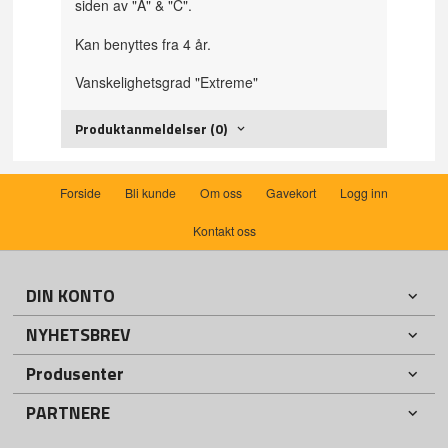
siden av "A" & "C".
Kan benyttes fra 4 år.
Vanskelighetsgrad "Extreme"
Produktanmeldelser (0)
Forside
Bli kunde
Om oss
Gavekort
Logg inn
Kontakt oss
DIN KONTO
NYHETSBREV
Produsenter
PARTNERE