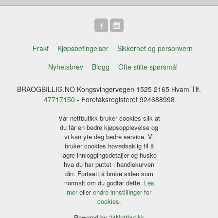
Frakt
Kjøpsbetingelser
Sikkerhet og personvern
Nyhetsbrev
Blogg
Ofte stilte spørsmål
BRAOGBILLIG.NO Kongsvingervegen 1525 2165 Hvam Tlf.
47717150
- Foretaksregisteret 924688998
Vår nettbutikk bruker cookies slik at
du får en bedre kjøpsopplevelse og
vi kan yte deg bedre service. Vi
bruker cookies hovedsaklig til å
lagre innloggingsdetaljer og huske
hva du har puttet i handlekurven
din. Fortsett å bruke siden som
normalt om du godtar dette.
Les
mer
eller
endre innstillinger for
cookies.
Powered by
24Nettbutikk