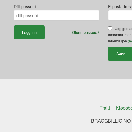
Ditt passord
E-postadres
Jeg godtar
Glemt passord?
innforstått med
informasjon
(l
Frakt
Kjøpsbe
BRAOGBILLIG.NO K