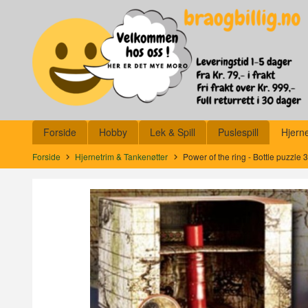
Gå
Lukk
til
innholdet
Produkter
Forside
Hobby
Lek & Spill
Puslespill
Hjern
Forside
Hjernetrim & Tankenøtter
Power of the ring - Bottle puzzle 3