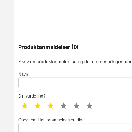
Produktanmeldelser (0)
Skriv en produktanmeldelse og del dine erfaringer med
Navn
Din vurdering?
1 star
2 star
3 star
4 star
5 star
6 star
Oppgi en tittel for anmeldelsen din