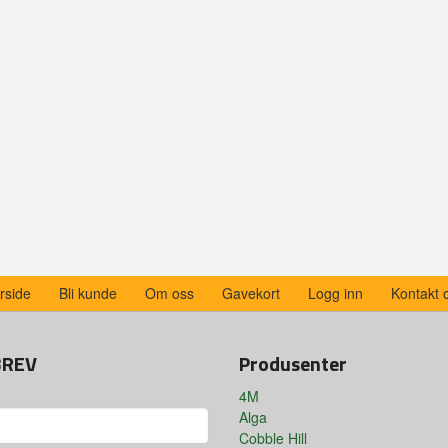
rside
Bli kunde
Om oss
Gavekort
Logg inn
Kontakt 
BREV
Produsenter
4M
Alga
Cobble Hill