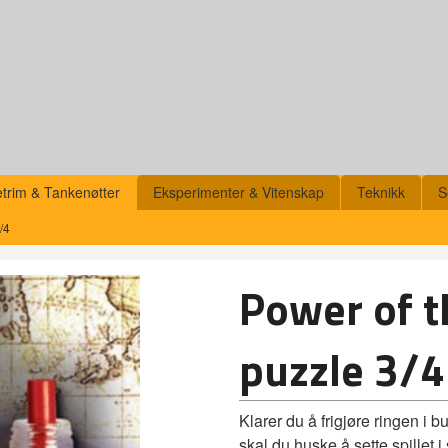
etrim & Tankenøtter
Eksperimenter & Vitenskap
Teknikk
S
/4
Power of th
puzzle 3/4
Klarer du å frigjøre ringen i
skal du huske å sette spillet i