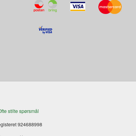
fte stilte spørsmål
egisteret 924688998