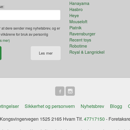
Hanayama
se:
Hasbro
Heye
Mouseloft
Piatnik
 at dere sender meg nyhetsbrev, og er
Ravensburger
 vilkårene for bruk av personlig
Recent toys
es mer)
Robotime
Royal & Langnickel
Les mer
tingelser
Sikkerhet og personvern
Nyhetsbrev
Blogg
O
ongsvingervegen 1525 2165 Hvam Tlf.
47717150
- Foretaksr