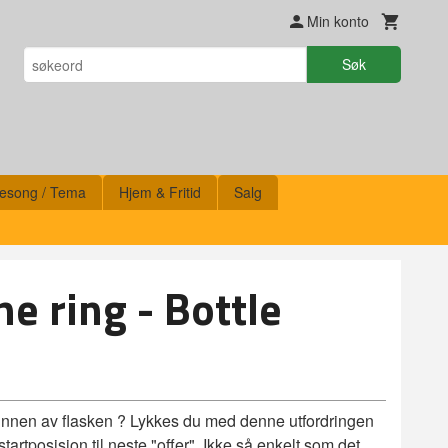
Min konto
Søk
esong / Tema
Hjem & Fritid
Salg
e ring - Bottle
 bunnen av flasken ? Lykkes du med denne utfordringen
 startposisjon til neste "offer". Ikke så enkelt som det