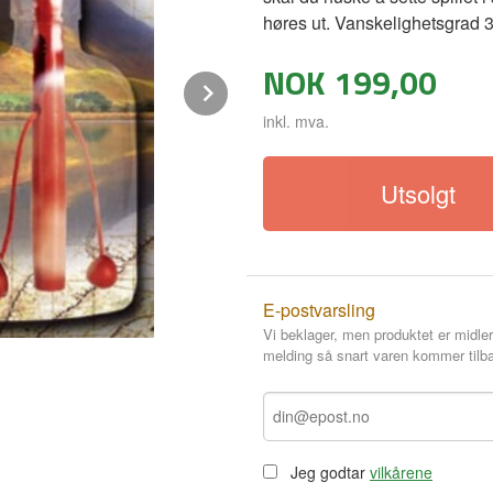
høres ut. Vanskelighetsgrad 3
NOK
199,00
Next
inkl. mva.
Utsolgt
E-postvarsling
Vi beklager, men produktet er midler
melding så snart varen kommer tilba
Flaske med ringen
Jeg godtar
vilkårene