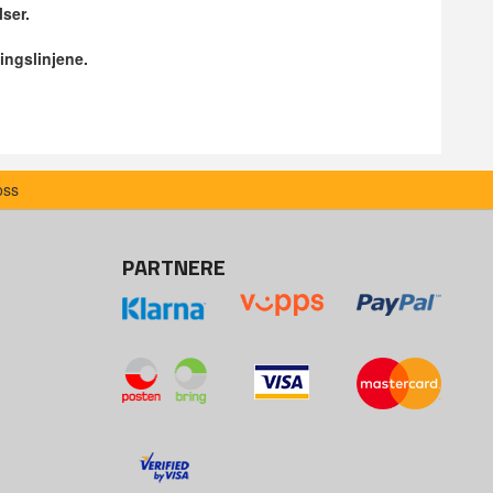
lser.
ingslinjene.
oss
PARTNERE