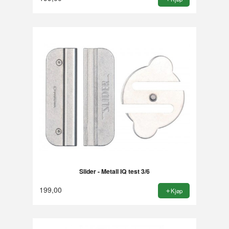
Slider - Metall IQ test 3/6
199,00
Kjøp