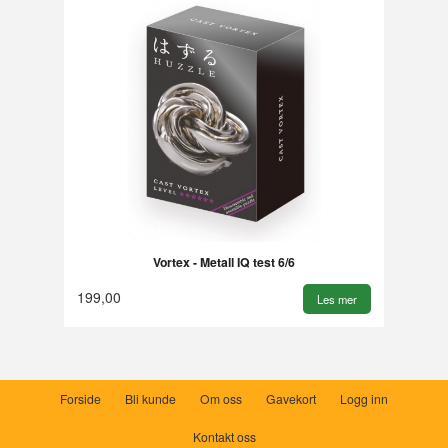
Vortex - Metall IQ test 6/6
199,00
Les mer
Forside
Bli kunde
Om oss
Gavekort
Logg inn
Kontakt oss