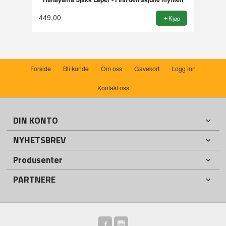
449,00
Kjøp
Forside
Bli kunde
Om oss
Gavekort
Logg inn
Kontakt oss
DIN KONTO
NYHETSBREV
Produsenter
PARTNERE