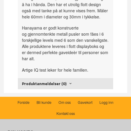
å ha i hånda. Den har et utrolig flott design
også med tanke på at kunne vises frem. Måler
hele 60mm i diameter og 30mm i tykkelse.
Hanayama er godt konstruerte
og gjennomtenkte metall pusler som fåes i 6
forskjellige levels med 6 som den vanskeligste.
Alle produktene leveres i flott displayboks og
er dermed perfekte gaveideèr til personer som
har alt.
Artige IQ test leker for hele familien.
Produktanmeldelser (0)
Forside
Bli kunde
Om oss
Gavekort
Logg inn
Kontakt oss