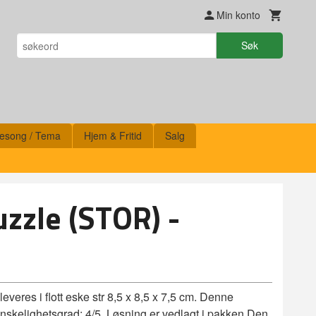
Min konto
Søk
esong / Tema
Hjem & Fritid
Salg
zzle (STOR) -
veres i flott eske str 8,5 x 8,5 x 7,5 cm. Denne
nskelighetsgrad: 4/5. Løsning er vedlagt i pakken.Den