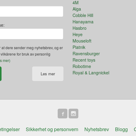
4M
Alga
Cobble Hill
Hanayama
se:
Hasbro
Heye
Mouseloft
Piatnik
 at dere sender meg nyhetsbrev, og er
Ravensburger
 vilkårene for bruk av personlig
Recent toys
es mer)
Robotime
Royal & Langnickel
Les mer
tingelser
Sikkerhet og personvern
Nyhetsbrev
Blogg
O