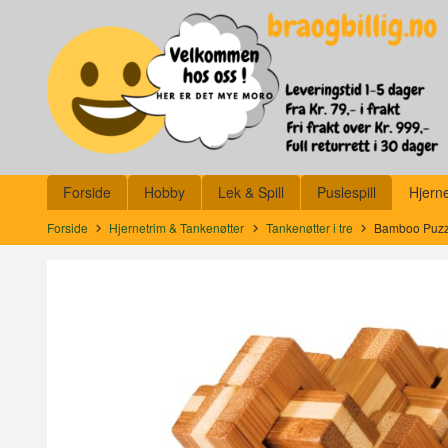
Gå
Lukk
til
innholdet
Produkter
Forside
Hobby
Lek & Spill
Puslespill
Hjern
Forside
Hjernetrim & Tankenøtter
Tankenøtter i tre
Bamboo Puzz