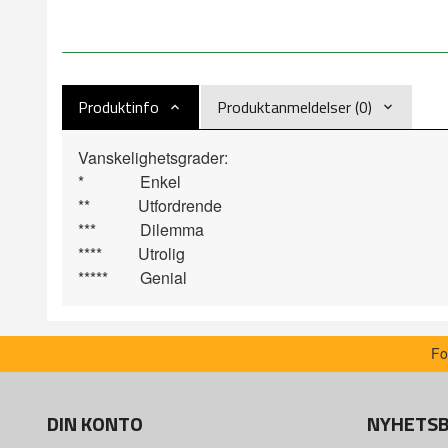
Produktinfo
Produktanmeldelser (0)
Vanskelighetsgrader:
* Enkel
** Utfordrende
*** Dilemma
**** Utrolig
***** Genial
Fo
DIN KONTO
NYHETS