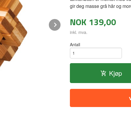
gir deg masse grå hår og mor
NOK
139,00
Next
inkl. mva.
Bamboo puzzel - ananas
Antall
Kjøp