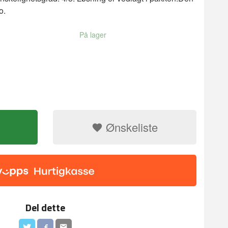
o.
På lager
Ønskeliste
Bamboo tanke
Del dette