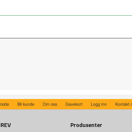
rside
Bli kunde
Om oss
Gavekort
Logg inn
Kontakt 
BREV
Produsenter