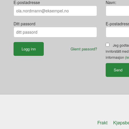
E-postadresse
Navn:
Ditt passord
E-postadres
Jeg godtar
Glemt passord?
innforstått med
informasjon
(l
Frakt
Kjøpsbe