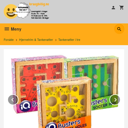
Gå
til
innholdet
Meny
Forside
Hjernetrim & Tankenøtter
Tankenøtter i tre
Prev
Ne