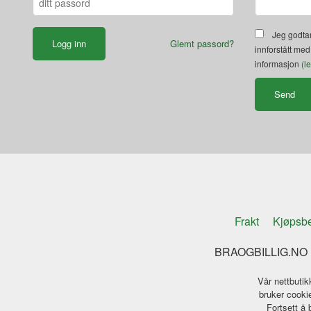
Jeg godtar
Glemt passord?
innforstått med
informasjon
(l
Frakt
Kjøpsbe
BRAOGBILLIG.NO K
Vår nettbutik
bruker cookie
Fortsett å