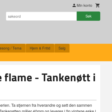
Min konto
Søk
esong / Tema
Hjem & Fritid
Salg
 flame - Tankenøtt i
 serien. Ta stjernen fra hverandre og sett den sammen
Tankenøtten måler 40mm og leveres i fin vintage eske i