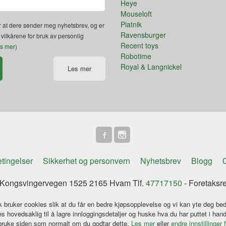
Heye
Mouseloft
Piatnik
 at dere sender meg nyhetsbrev, og er
Ravensburger
 vilkårene for bruk av personlig
Recent toys
es mer)
Robotime
Royal & Langnickel
Les mer
tingelser
Sikkerhet og personvern
Nyhetsbrev
Blogg
O
ongsvingervegen 1525 2165 Hvam Tlf.
47717150
- Foretaksr
k bruker cookies slik at du får en bedre kjøpsopplevelse og vi kan yte deg bed
s hovedsaklig til å lagre innloggingsdetaljer og huske hva du har puttet i han
 bruke siden som normalt om du godtar dette.
Les mer
eller
endre innstillinger 