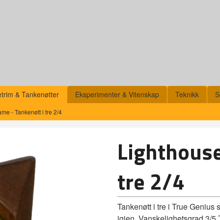
etrim & Tankenøtter
Eksperimenter & Vitenskap
Teknikk
S
me - Tankenøtt i tre 2/4
Lighthouse
tre 2/4
Tankenøtt i tre i True Genius
igjen. Vanskelighetsgrad 3/5 