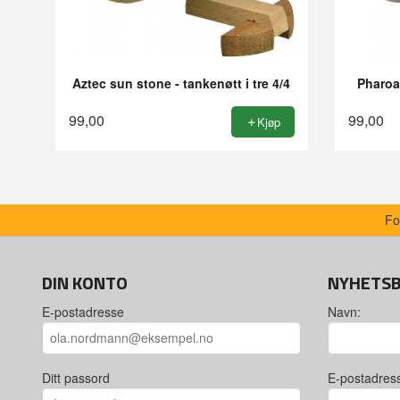
Aztec sun stone - tankenøtt i tre 4/4
Pharoah
99,00
99,00
Kjøp
Fo
DIN KONTO
NYHETS
E-postadresse
Navn:
Ditt passord
E-postadres