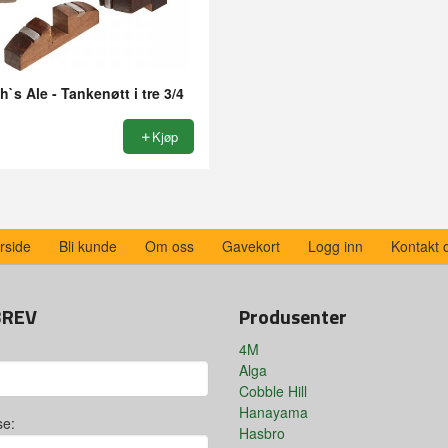
`s Ale - Tankenøtt i tre 3/4
Kjøp
rside
Bli kunde
Om oss
Gavekort
Logg inn
Kontakt 
BREV
Produsenter
4M
Alga
Cobble Hill
Hanayama
se:
Hasbro