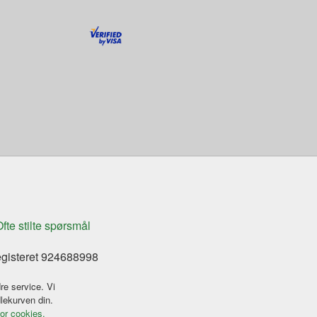
fte stilte spørsmål
egisteret 924688998
re service. Vi
dlekurven din.
for cookies.