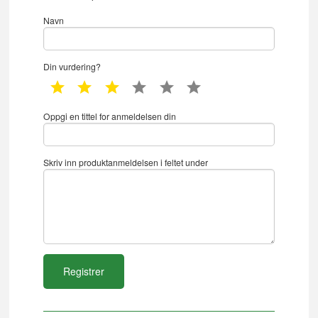
Navn
Din vurdering?
1 star
2 star
3 star
4 star
5 star
6 star
Oppgi en tittel for anmeldelsen din
Skriv inn produktanmeldelsen i feltet under