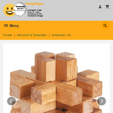
Gå
til
innholdet
Meny
Forside
Hjernetrim & Tankenøtter
Tankenøtter i tre
Prev
Ne