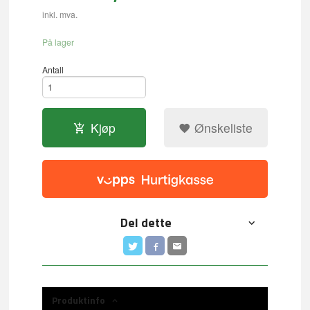
inkl. mva.
På lager
Antall
Kjøp
Ønskeliste
Del dette
Produktinfo