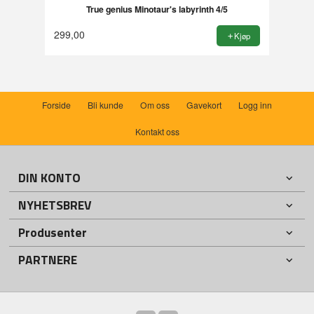
True genius Minotaur's labyrinth 4/5
299,00
Kjøp
Forside
Bli kunde
Om oss
Gavekort
Logg inn
Kontakt oss
DIN KONTO
NYHETSBREV
Produsenter
PARTNERE