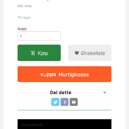
inkl. mva.
På lager
Antall
Kjøp
Ønskeliste
Del dette
Produktinfo