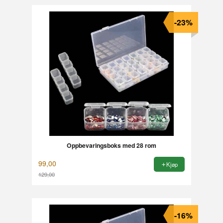
-23%
Oppbevaringsboks med 28 rom
99,00
Kjøp
129,00
Rabatt
-16%