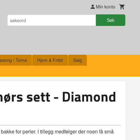
Min konto
Søk
esong / Tema
Hjem & Fritid
Salg
ehørs sett - Diamond
bakke for perler. I tillegg medfølger der noen få små