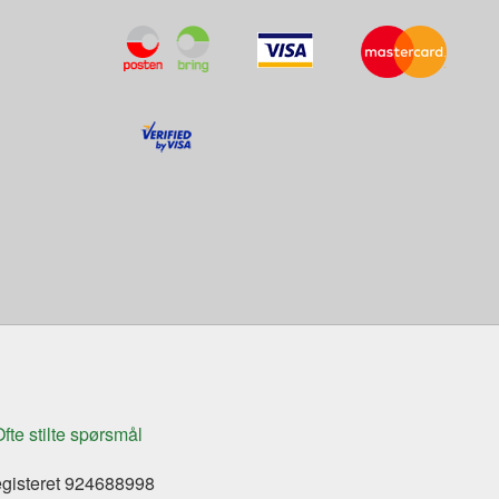
fte stilte spørsmål
egisteret 924688998