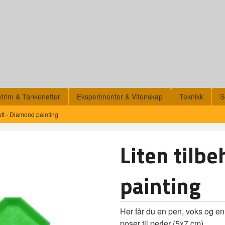
etrim & Tankenøtter
Eksperimenter & Vitenskap
Teknikk
S
ett - Diamond painting
Liten tilb
painting
Her får du en pen, voks og en 
poser til perler (5x7 cm)