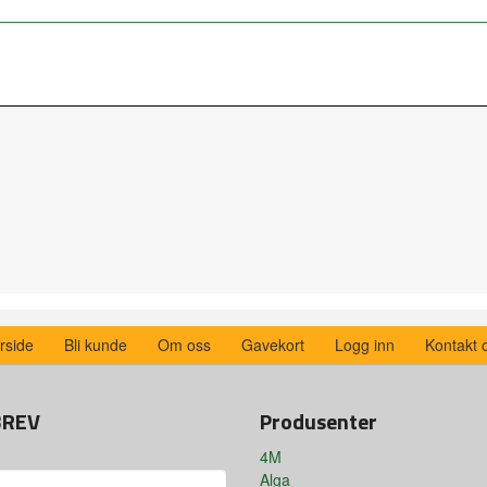
rside
Bli kunde
Om oss
Gavekort
Logg inn
Kontakt 
BREV
Produsenter
4M
Alga