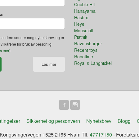
Cobble Hill
Hanayama
se:
Hasbro
Heye
Mouseloft
Piatnik
 at dere sender meg nyhetsbrev, og er
Ravensburger
 vilkårene for bruk av personlig
Recent toys
es mer)
Robotime
Royal & Langnickel
Les mer
tingelser
Sikkerhet og personvern
Nyhetsbrev
Blogg
O
ongsvingervegen 1525 2165 Hvam Tlf.
47717150
- Foretaksr