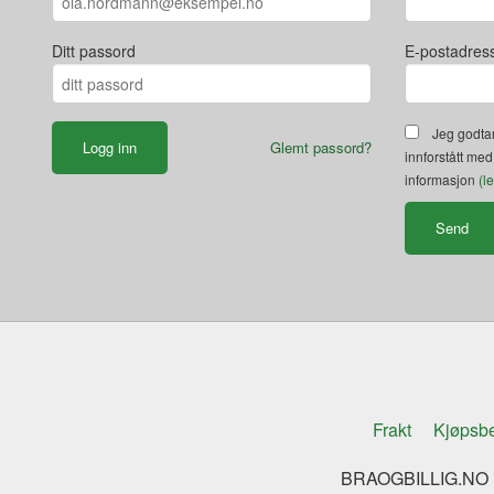
Ditt passord
E-postadres
Jeg godtar
Glemt passord?
innforstått med
informasjon
(l
Frakt
Kjøpsbe
BRAOGBILLIG.NO K