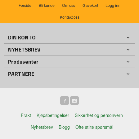
Forside
Bli kunde
Om oss
Gavekort
Logg inn
Kontakt oss
DIN KONTO
NYHETSBREV
Produsenter
PARTNERE
Frakt
Kjøpsbetingelser
Sikkerhet og personvern
Nyhetsbrev
Blogg
Ofte stilte spørsmål