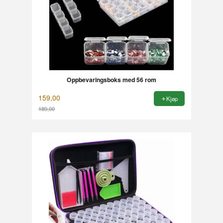
Oppbevaringsboks med 56 rom
159,00
Kjøp
189,00
Rabatt