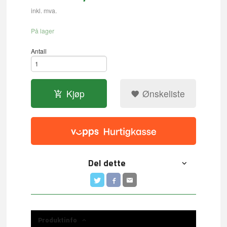
inkl. mva.
På lager
Antall
Kjøp
Ønskeliste
Del dette
Produktinfo