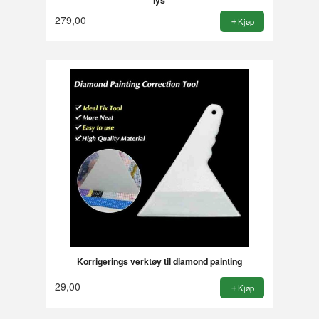
lys
279,00
Kjøp
Korrigerings verktøy til diamond painting
29,00
Kjøp