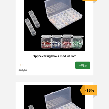
Oppbevaringsboks med 28 rom
99,00
Kjøp
129,00
Rabatt
-16%