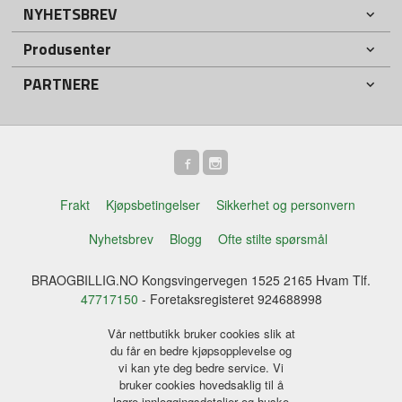
NYHETSBREV
Produsenter
PARTNERE
Frakt
Kjøpsbetingelser
Sikkerhet og personvern
Nyhetsbrev
Blogg
Ofte stilte spørsmål
BRAOGBILLIG.NO Kongsvingervegen 1525 2165 Hvam Tlf.
47717150
- Foretaksregisteret 924688998
Vår nettbutikk bruker cookies slik at
du får en bedre kjøpsopplevelse og
vi kan yte deg bedre service. Vi
bruker cookies hovedsaklig til å
lagre innloggingsdetaljer og huske