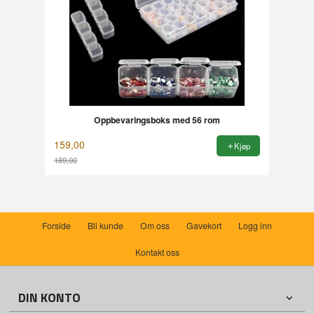
Oppbevaringsboks med 56 rom
159,00
Kjøp
189,00
Rabatt
Forside
Bli kunde
Om oss
Gavekort
Logg inn
Kontakt oss
DIN KONTO