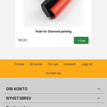
Rulle for Diamond painting
99,00
Kjøp
Forside
Bli kunde
Om oss
Gavekort
Logg inn
Kontakt oss
DIN KONTO
NYHETSBREV