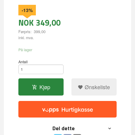
-13%
NOK
349,00
Førpris:
399,00
Rabatt
inkl. mva.
På lager
Antall
Kjøp
Ønskeliste
Del dette