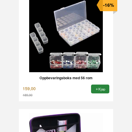
-16%
Oppbevaringsboks med 56 rom
159,00
Kjøp
189,00
Rabatt