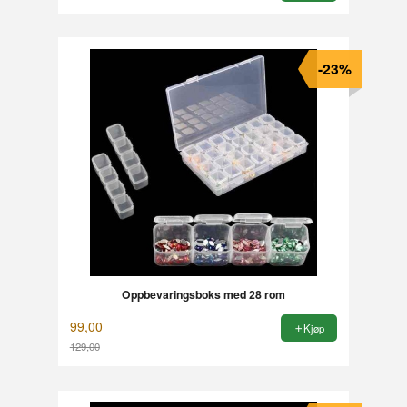
-23%
Oppbevaringsboks med 28 rom
99,00
Kjøp
129,00
Rabatt