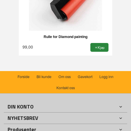
Rulle for Diamond painting
99,00
Kjøp
Forside
Bli kunde
Om oss
Gavekort
Logg inn
Kontakt oss
DIN KONTO
NYHETSBREV
Produsenter