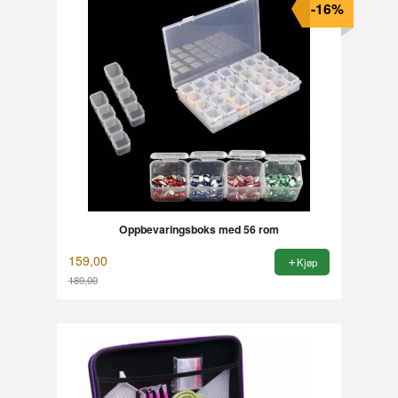
-16%
Oppbevaringsboks med 56 rom
159,00
Kjøp
189,00
Rabatt