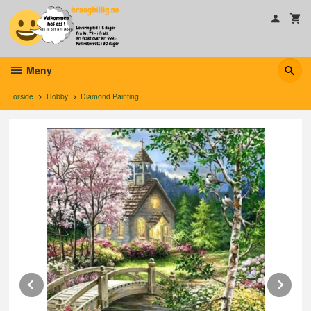
Gå
til
innholdet
Meny
Forside
Hobby
Diamond Painting
Prev
Ne