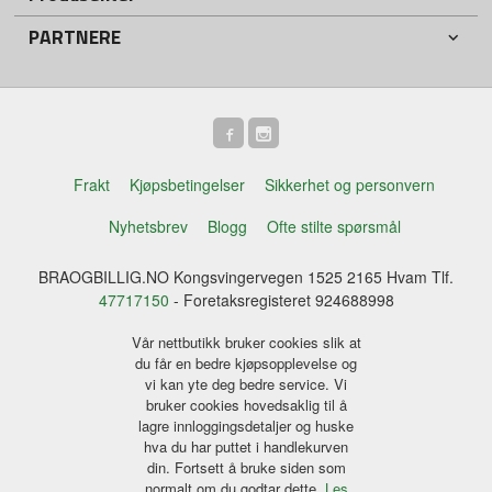
PARTNERE
Frakt
Kjøpsbetingelser
Sikkerhet og personvern
Nyhetsbrev
Blogg
Ofte stilte spørsmål
BRAOGBILLIG.NO Kongsvingervegen 1525 2165 Hvam Tlf.
47717150
- Foretaksregisteret 924688998
Vår nettbutikk bruker cookies slik at
du får en bedre kjøpsopplevelse og
vi kan yte deg bedre service. Vi
bruker cookies hovedsaklig til å
lagre innloggingsdetaljer og huske
hva du har puttet i handlekurven
din. Fortsett å bruke siden som
normalt om du godtar dette.
Les