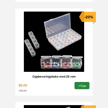
-23%
Oppbevaringsboks med 28 rom
99,00
Kjøp
129,00
Rabatt