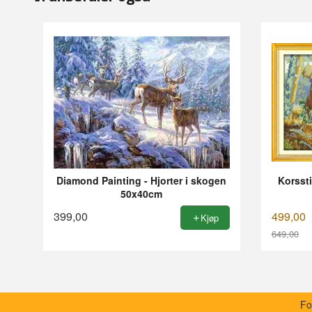
Diamond Painting - Hjorter i skogen
Korssti
50x40cm
399,00
499,00
Kjøp
649,00
Rabatt
Fo