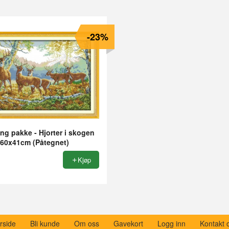
-23%
ng pakke - Hjorter i skogen
60x41cm (Påtegnet)
Kjøp
rside
Bli kunde
Om oss
Gavekort
Logg inn
Kontakt 