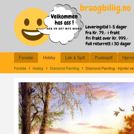
Gå
Lukk
til
innholdet
Produkter
Forside
Hobby
Lek & Spill
Puslespill
Hjern
Forside
Hobby
Diamond Painting
Diamond Painting - Hjorter v