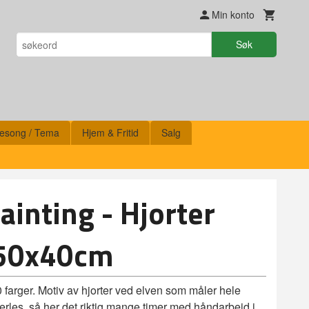
Min konto
Søk
esong / Tema
Hjem & Fritid
Salg
inting - Hjorter
 50x40cm
farger. Motiv av hjorter ved elven som måler hele
rles, så her det riktig mange timer med håndarbeid i