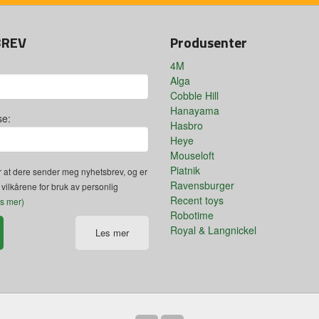
BREV
Produsenter
4M
Alga
Cobble Hill
Hanayama
se:
Hasbro
Heye
Mouseloft
Piatnik
 at dere sender meg nyhetsbrev, og er
Ravensburger
 vilkårene for bruk av personlig
Recent toys
es mer)
Robotime
Royal & Langnickel
Les mer