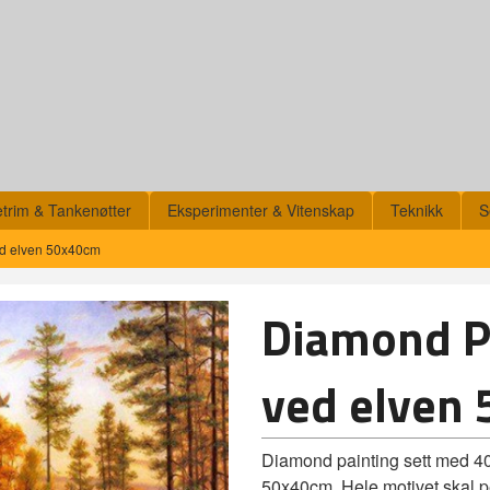
etrim & Tankenøtter
Eksperimenter & Vitenskap
Teknikk
S
ed elven 50x40cm
Diamond Pa
ved elven
Diamond painting sett med 40 
50x40cm. Hele motivet skal pe