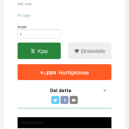
inkl. mva.
På lager
Antall
Kjøp
Ønskeliste
Del dette
Produktinfo