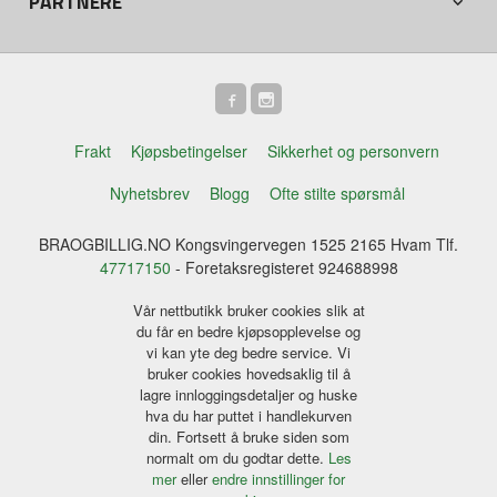
PARTNERE
Frakt
Kjøpsbetingelser
Sikkerhet og personvern
Nyhetsbrev
Blogg
Ofte stilte spørsmål
BRAOGBILLIG.NO Kongsvingervegen 1525 2165 Hvam Tlf.
47717150
- Foretaksregisteret 924688998
Vår nettbutikk bruker cookies slik at
du får en bedre kjøpsopplevelse og
vi kan yte deg bedre service. Vi
bruker cookies hovedsaklig til å
lagre innloggingsdetaljer og huske
hva du har puttet i handlekurven
din. Fortsett å bruke siden som
normalt om du godtar dette.
Les
mer
eller
endre innstillinger for