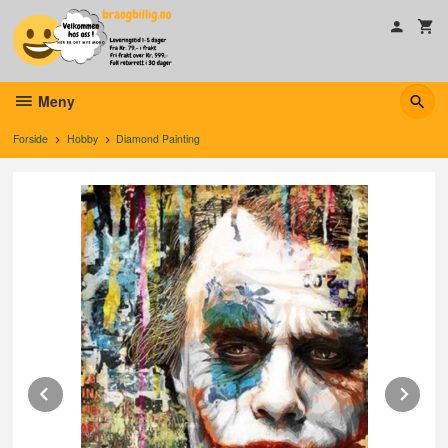
Gå
til
innholdet
Meny
Forside
Hobby
Diamond Painting
Prev
Ne