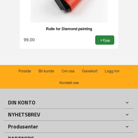
Rulle for Diamond painting
99,00
Kjøp
Forside
Bli kunde
Om oss
Gavekort
Logg inn
Kontakt oss
DIN KONTO
NYHETSBREV
Produsenter