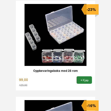
-23%
Oppbevaringsboks med 28 rom
99,00
Kjøp
129,00
Rabatt
-16%