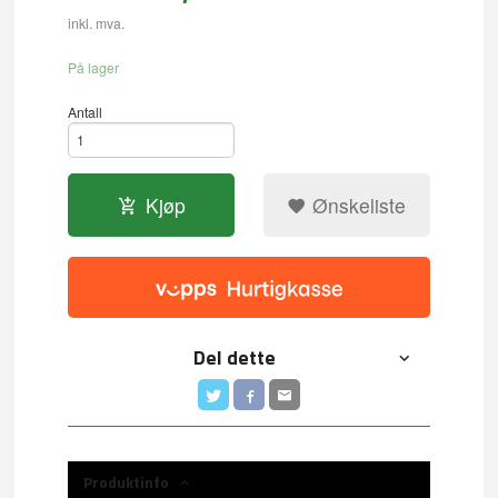
inkl. mva.
På lager
Antall
Kjøp
Ønskeliste
Del dette
Produktinfo