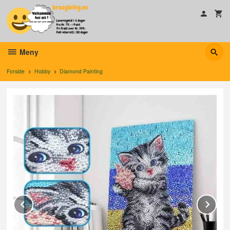
Gå
til
innholdet
Meny
Forside
Hobby
Diamond Painting
Prev
Ne