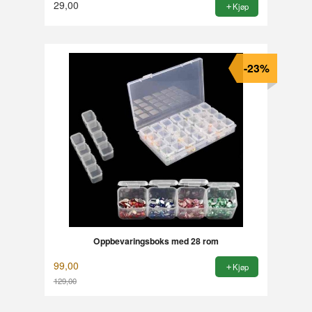
29,00
Kjøp
-23%
Oppbevaringsboks med 28 rom
99,00
Kjøp
129,00
Rabatt