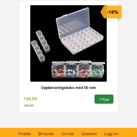
-16%
Oppbevaringsboks med 56 rom
159,00
Kjøp
189,00
Rabatt
Forside
Bli kunde
Om oss
Gavekort
Logg inn