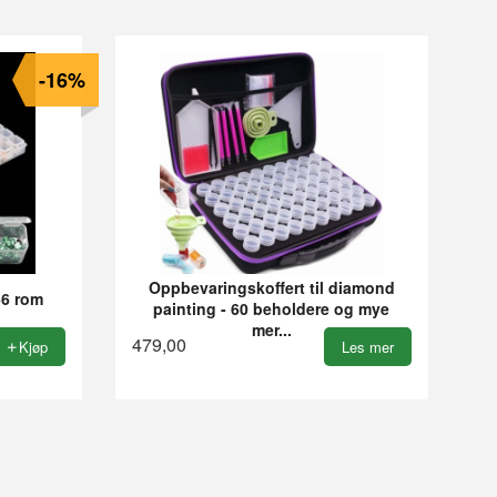
-16%
Oppbevaringskoffert til diamond
6 rom
painting - 60 beholdere og mye
mer...
479,00
Kjøp
Les mer