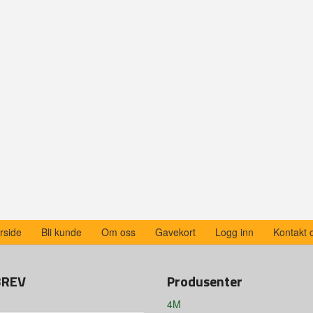
rside
Bli kunde
Om oss
Gavekort
Logg inn
Kontakt 
BREV
Produsenter
4M