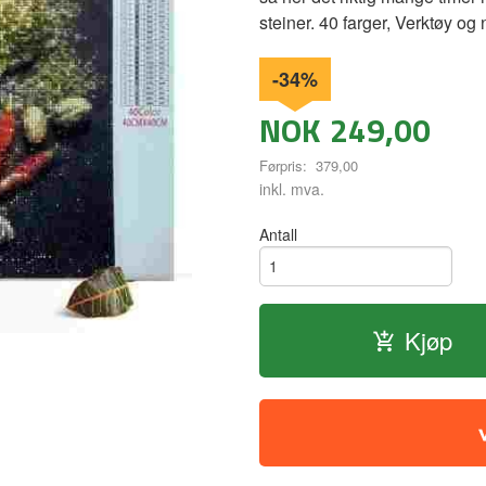
steiner. 40 farger, Verktøy og 
-34%
NOK
249,00
Førpris:
379,00
Rabatt
inkl. mva.
Antall
Kjøp