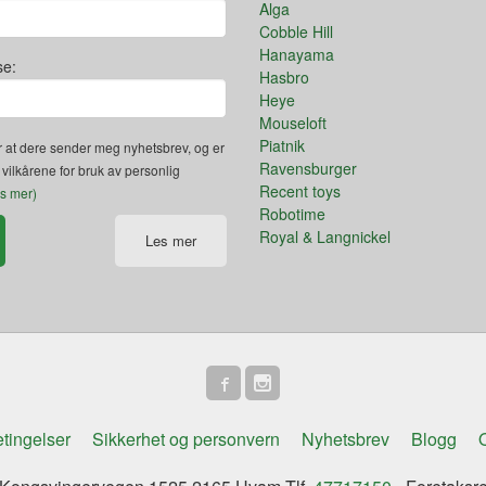
Alga
Cobble Hill
Hanayama
se:
Hasbro
Heye
Mouseloft
Piatnik
 at dere sender meg nyhetsbrev, og er
Ravensburger
 vilkårene for bruk av personlig
Recent toys
es mer)
Robotime
Royal & Langnickel
Les mer
tingelser
Sikkerhet og personvern
Nyhetsbrev
Blogg
O