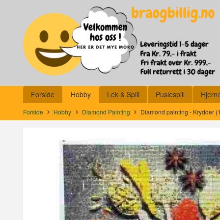
Gå
Lukk
til
innholdet
Produkter
Forside
Hobby
Lek & Spill
Puslespill
Hjern
Forside
Hobby
Diamond Painting
Diamond painting - Krydder (