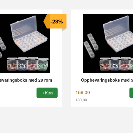
-23%
evaringsboks med 28 rom
Oppbevaringsboks med 5
159,00
Kjøp
189,00
Rabatt