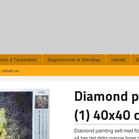
etrim & Tankenøtter
Eksperimenter & Vitenskap
Teknikk
S
1) 40x40 cm
Diamond pa
(1) 40x40 
Diamond painting sett med flo
så her det riktig mange timer