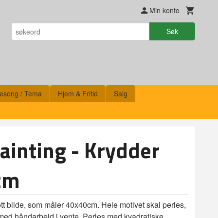
Min konto
Søk
esong / Tema
Hjem & Fritid
Salg
inting - Krydder
cm
tt bilde, som måler 40x40cm. Hele motivet skal perles,
 med håndarbeid i vente. Perles med kvadratiske