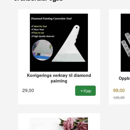
Korrigerings verktøy til diamond
Oppb
painting
29,00
99,00
Kjøp
129,00
Rabatt