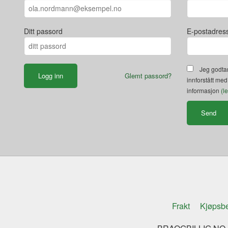
Ditt passord
E-postadres
Jeg godtar
Glemt passord?
innforstått med
informasjon
(l
Frakt
Kjøpsbe