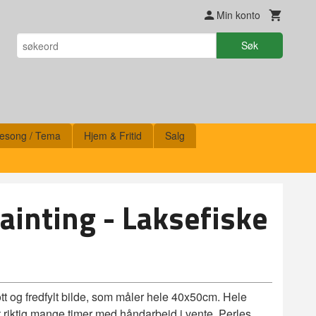
Min konto
Søk
esong / Tema
Hjem & Fritid
Salg
inting - Laksefiske
tt og fredfylt bilde, som måler hele 40x50cm. Hele
et riktig mange timer med håndarbeid i vente. Perles