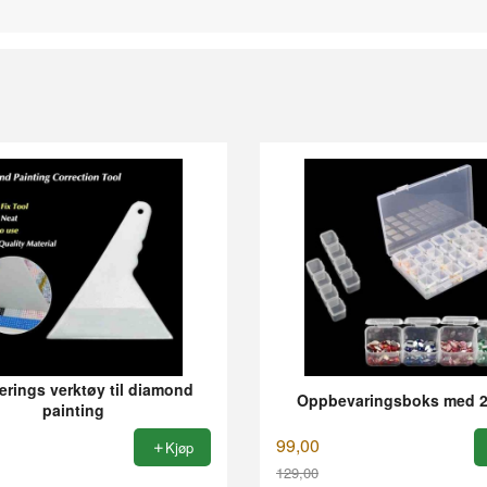
erings verktøy til diamond
Oppbevaringsboks med 2
painting
99,00
Kjøp
129,00