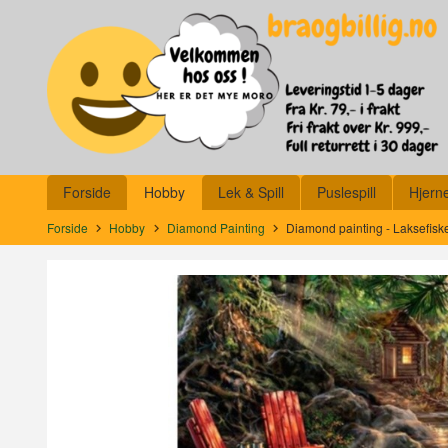
Gå
Lukk
til
innholdet
Produkter
Forside
Hobby
Lek & Spill
Puslespill
Hjern
Forside
Hobby
Diamond Painting
Diamond painting - Laksefis