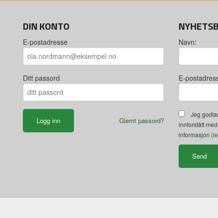
DIN KONTO
NYHETS
E-postadresse
Navn:
Ditt passord
E-postadres
Jeg godtar
Glemt passord?
innforstått med
informasjon
(l