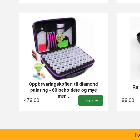
Oppbevaringskoffert til diamond
Rul
painting - 60 beholdere og mye
mer...
479,00
99,00
Les mer
Fo