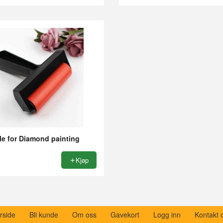
Rabatt
le for Diamond painting
Kjøp
rside
Bli kunde
Om oss
Gavekort
Logg inn
Kontakt 