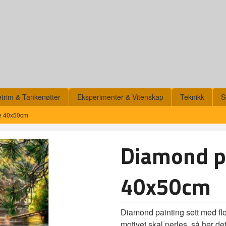
etrim & Tankenøtter
Eksperimenter & Vitenskap
Teknikk
S
ke 40x50cm
Diamond pa
40x50cm
Diamond painting sett med flo
motivet skal perles, så her d