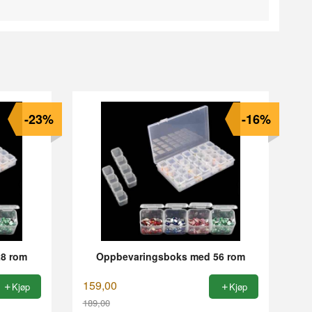
-23%
-16%
8 rom
Oppbevaringsboks med 56 rom
159,00
Kjøp
Kjøp
189,00