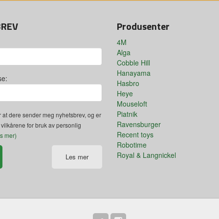
BREV
Produsenter
4M
Alga
Cobble Hill
Hanayama
se:
Hasbro
Heye
Mouseloft
Piatnik
 at dere sender meg nyhetsbrev, og er
Ravensburger
 vilkårene for bruk av personlig
Recent toys
es mer)
Robotime
Royal & Langnickel
Les mer