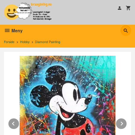
Gå
til
innholdet
Meny
Forside
Hobby
Diamond Painting
Prev
Ne