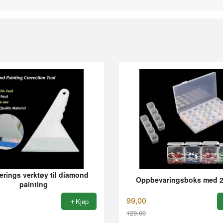
erings verktøy til diamond
Oppbevaringsboks med 2
painting
99,00
Kjøp
129,00
Rabatt