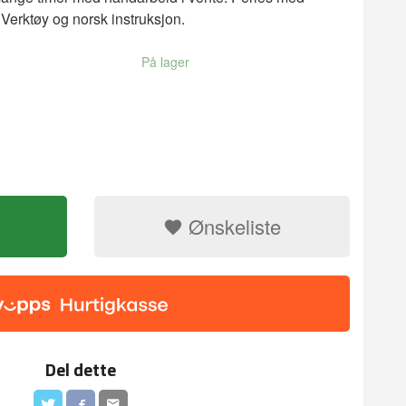
, Verktøy og norsk instruksjon.
På lager
Ønskeliste
Diamond paint
Del dette