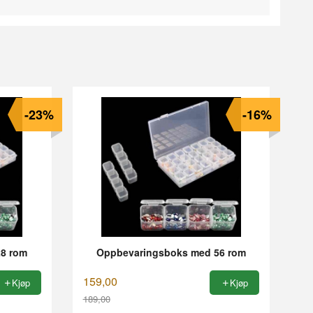
-23%
-16%
8 rom
Oppbevaringsboks med 56 rom
159,00
Kjøp
Kjøp
189,00
Rabatt