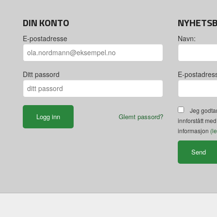
DIN KONTO
NYHETS
E-postadresse
Navn:
Ditt passord
E-postadres
Jeg godtar
Glemt passord?
innforstått med
informasjon
(l