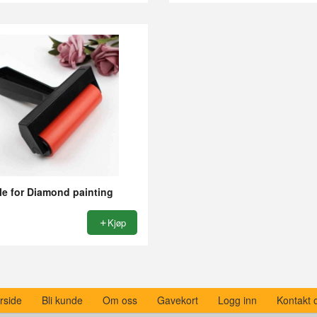
le for Diamond painting
Kjøp
rside
Bli kunde
Om oss
Gavekort
Logg inn
Kontakt 