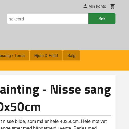
Min konto
Søk
esong / Tema
Hjem & Fritid
Salg
inting - Nisse sang
40x50cm
t nisse bilde, som måler hele 40x50cm. Hele motivet
g mange timer med håndarbeid i vente. Perles med