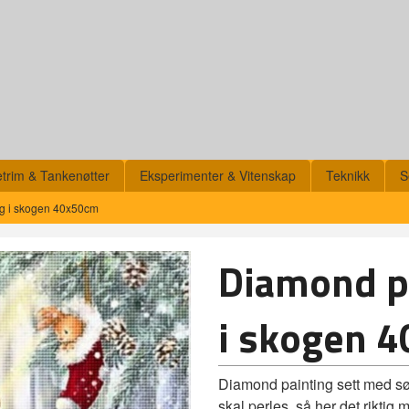
etrim & Tankenøtter
Eksperimenter & Vitenskap
Teknikk
S
ng i skogen 40x50cm
Diamond pa
i skogen 
Diamond painting sett med sø
skal perles, så her det rikti