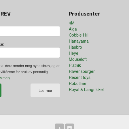
BREV
Produsenter
4M
Alga
Cobble Hill
Hanayama
se:
Hasbro
Heye
Mouseloft
Piatnik
 at dere sender meg nyhetsbrev, og er
Ravensburger
 vilkårene for bruk av personlig
Recent toys
es mer)
Robotime
Royal & Langnickel
Les mer