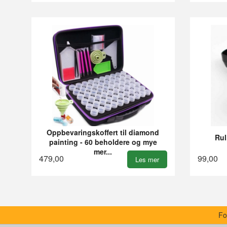
Oppbevaringskoffert til diamond
Rul
painting - 60 beholdere og mye
mer...
479,00
99,00
Les mer
Fo