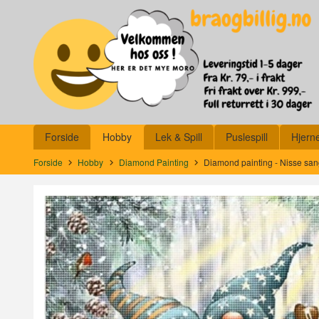
Gå
Lukk
til
innholdet
Produkter
Forside
Hobby
Lek & Spill
Puslespill
Hjern
Forside
Hobby
Diamond Painting
Diamond painting - Nisse sa