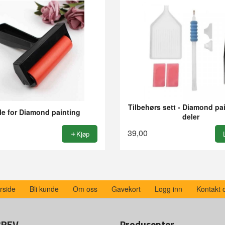
Tilbehørs sett - Diamond pai
le for Diamond painting
deler
39,00
Kjøp
rside
Bli kunde
Om oss
Gavekort
Logg inn
Kontakt 
BREV
Produsenter