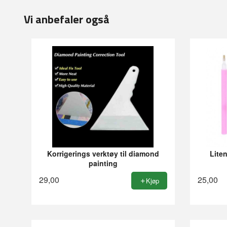
Vi anbefaler også
Korrigerings verktøy til diamond
Liten
painting
29,00
25,00
Kjøp