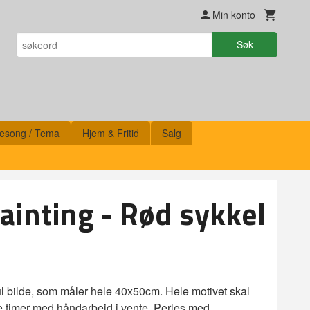
Min konto
Søk
esong / Tema
Hjem & Fritid
Salg
inting - Rød sykkel
l bilde, som måler hele 40x50cm. Hele motivet skal
ge timer med håndarbeid i vente. Perles med