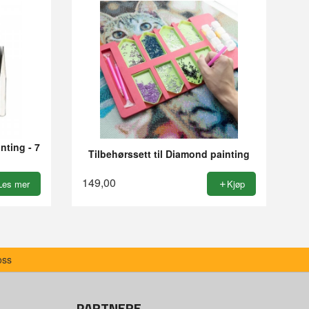
nting - 7
Tilbehørssett til Diamond painting
149,00
Les mer
Kjøp
oss
PARTNERE