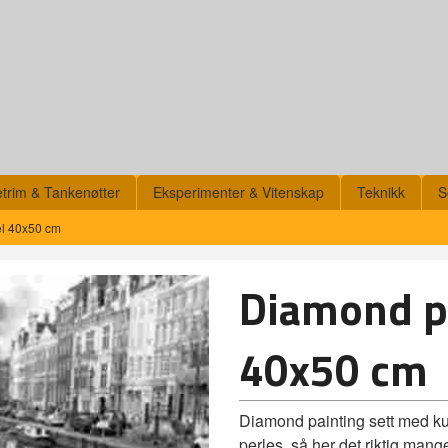
etrim & Tankenøtter
Eksperimenter & Vitenskap
Teknikk
S
el 40x50 cm
Diamond pa
40x50 cm
Diamond painting sett med ku
perles, så her det riktig man