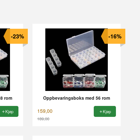
-23%
-16%
8 rom
Oppbevaringsboks med 56 rom
159,00
Kjøp
Kjøp
189,00
Rabatt