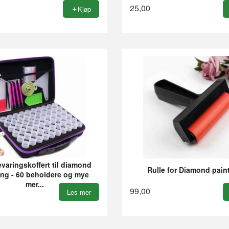
25,00
Kjøp
aringskoffert til diamond
Rulle for Diamond pain
ing - 60 beholdere og mye
mer...
99,00
Les mer