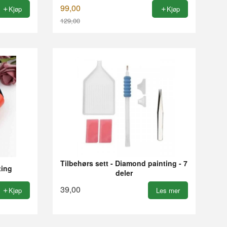
99,00
Kjøp
Kjøp
129,00
Rabatt
Tilbehørs sett - Diamond painting - 7
ting
deler
39,00
Kjøp
Les mer