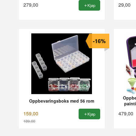
279,00
29,00
Kjøp
-16%
Oppbev
Oppbevaringsboks med 56 rom
paint
159,00
479,00
Kjøp
189,00
Rabatt