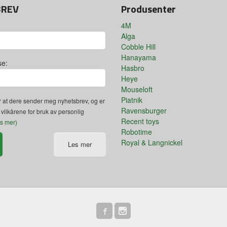
BREV
Produsenter
4M
Alga
Cobble Hill
Hanayama
se:
Hasbro
Heye
Mouseloft
Piatnik
 at dere sender meg nyhetsbrev, og er
Ravensburger
 vilkårene for bruk av personlig
Recent toys
es mer)
Robotime
Royal & Langnickel
Les mer