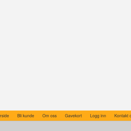
rside
Bli kunde
Om oss
Gavekort
Logg inn
Kontakt 