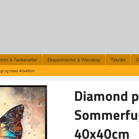
etrim & Tankenøtter
Eksperimenter & Vitenskap
Teknikk
S
gl og roser 40x40cm
Diamond pa
Sommerfug
40x40cm