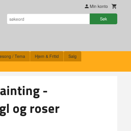
Min konto
Søk
esong / Tema
Hjem & Fritid
Salg
inting -
l og roser