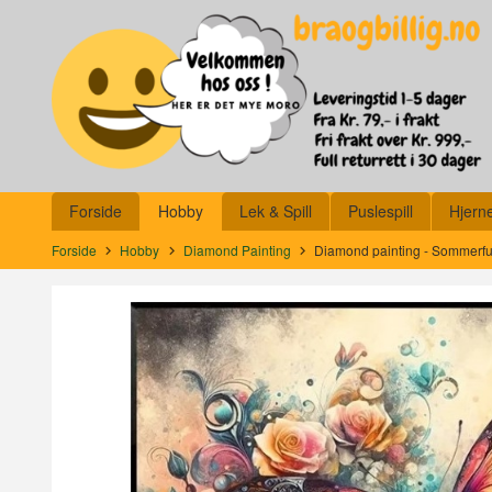
Gå
Lukk
til
innholdet
Produkter
Forside
Hobby
Lek & Spill
Puslespill
Hjern
Forside
Hobby
Diamond Painting
Diamond painting - Sommerfu