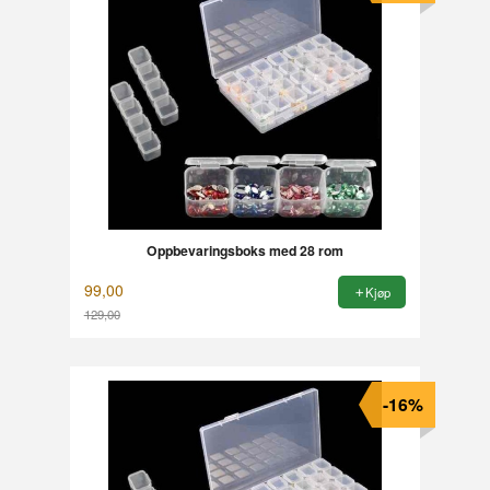
Oppbevaringsboks med 28 rom
99,00
Kjøp
129,00
Rabatt
-16%