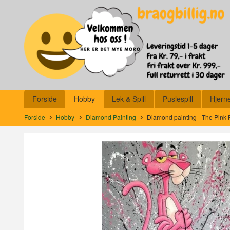
Gå
Lukk
til
innholdet
Produkter
Forside
Hobby
Lek & Spill
Puslespill
Hjern
Forside
Hobby
Diamond Painting
Diamond painting - The Pink