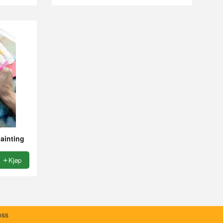
Rabatt
painting
Kjøp
oss