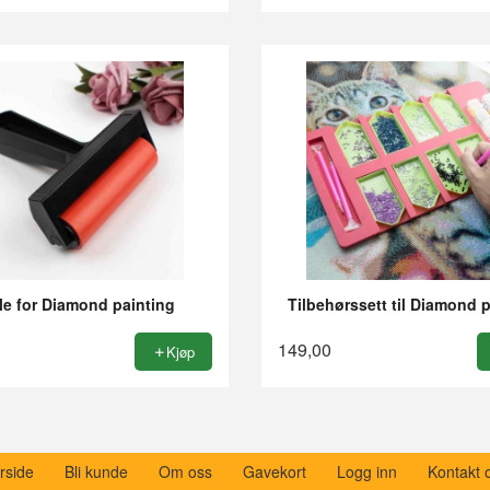
Rabatt
le for Diamond painting
Tilbehørssett til Diamond 
149,00
Kjøp
rside
Bli kunde
Om oss
Gavekort
Logg inn
Kontakt 