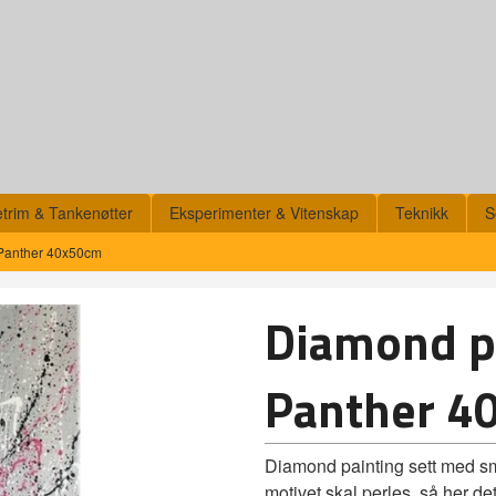
etrim & Tankenøtter
Eksperimenter & Vitenskap
Teknikk
S
 Panther 40x50cm
Diamond pa
Panther 4
Diamond painting sett med sm
motivet skal perles, så her d