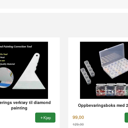
erings verktøy til diamond
Oppbevaringsboks med 2
painting
99,00
Kjøp
129,00