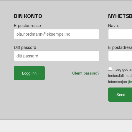
DIN KONTO
NYHETS
E-postadresse
Navn:
Ditt passord
E-postadres
Jeg godtar
Glemt passord?
innforstått med
informasjon
(l