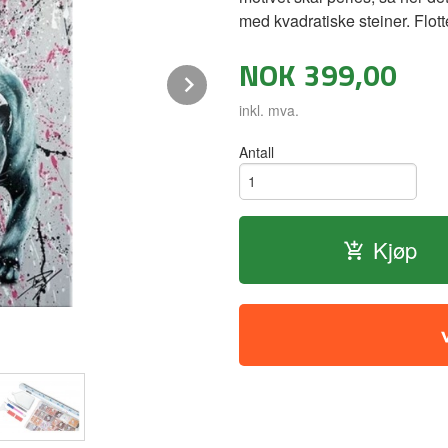
med kvadratiske steiner. Flott
NOK
399,00
Next
inkl. mva.
Antall
Kjøp
Diamond painting - The Pink Panthe