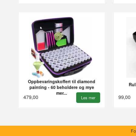
Oppbevaringskoffert til diamond
Rul
painting - 60 beholdere og mye
mer...
479,00
99,00
Les mer
Fo