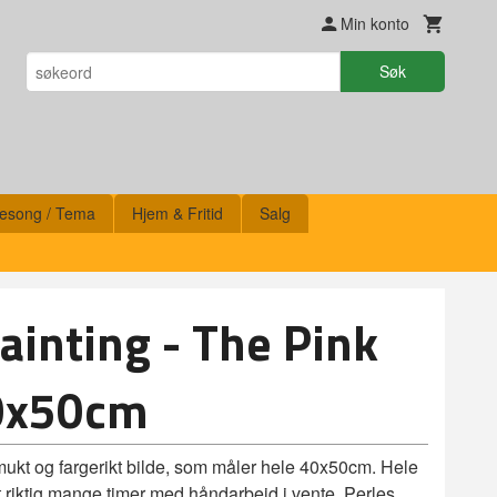
Min konto
Søk
esong / Tema
Hjem & Fritid
Salg
inting - The Pink
0x50cm
ukt og fargerikt bilde, som måler hele 40x50cm. Hele
et riktig mange timer med håndarbeid i vente. Perles