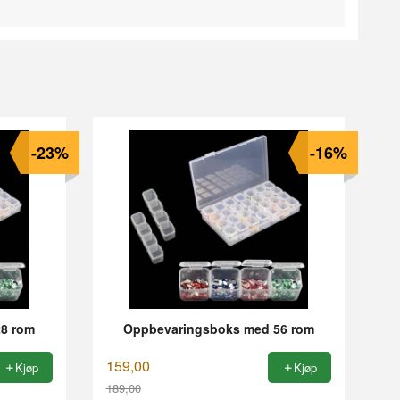
-23%
-16%
8 rom
Oppbevaringsboks med 56 rom
159,00
Kjøp
Kjøp
189,00