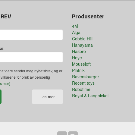
BREV
Produsenter
4M
Alga
Cobble Hill
Hanayama
se:
Hasbro
Heye
Mouseloft
Piatnik
 at dere sender meg nyhetsbrev, og er
Ravensburger
 vilkårene for bruk av personlig
Recent toys
es mer)
Robotime
Royal & Langnickel
Les mer