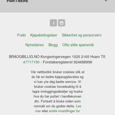
PARTNERE
Frakt
Kjøpsbetingelser
Sikkerhet og personvern
Nyhetsbrev
Blogg
Ofte stilte spørsmål
BRAOGBILLIG.NO Kongsvingervegen 1525 2165 Hvam Tlf.
47717150
- Foretaksregisteret 924688998
Vår nettbutikk bruker cookies slik at
du får en bedre kjøpsopplevelse og
vi kan yte deg bedre service. Vi
bruker cookies hovedsaklig til å
lagre innloggingsdetaljer og huske
hva du har puttet i handlekurven
din. Fortsett å bruke siden som
normalt om du godtar dette.
Les
mer
eller
endre innstillinger for