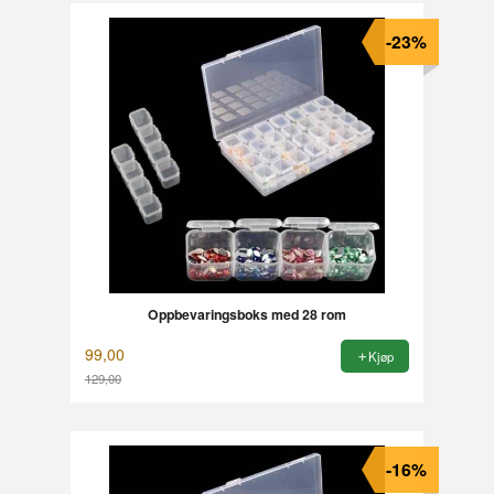
-23%
Oppbevaringsboks med 28 rom
99,00
Kjøp
129,00
Rabatt
-16%