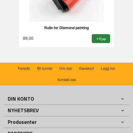
Rulle for Diamond painting
99,00
Kjøp
Forside
Bli kunde
Om oss
Gavekort
Logg inn
Kontakt oss
DIN KONTO
NYHETSBREV
Produsenter