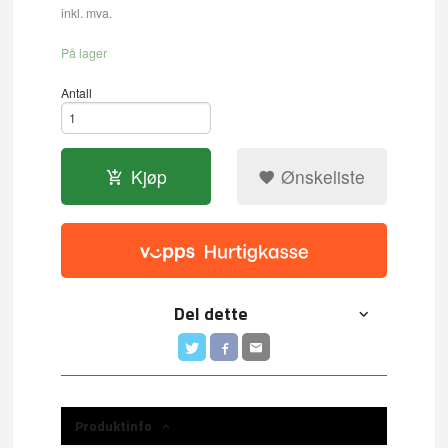
inkl. mva.
På lager
Antall
Kjøp
Ønskeliste
Del dette
Produktinfo