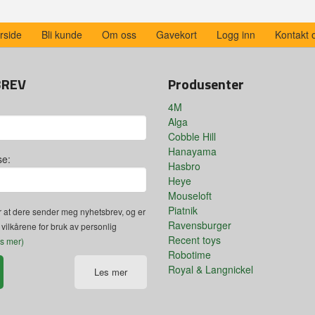
rside
Bli kunde
Om oss
Gavekort
Logg inn
Kontakt 
BREV
Produsenter
4M
Alga
Cobble Hill
Hanayama
se:
Hasbro
Heye
Mouseloft
Piatnik
 at dere sender meg nyhetsbrev, og er
Ravensburger
 vilkårene for bruk av personlig
Recent toys
es mer)
Robotime
Royal & Langnickel
Les mer