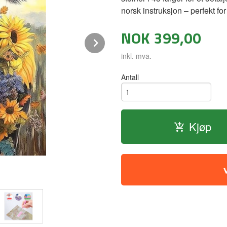
norsk instruksjon – perfekt fo
NOK
399,00
Next
inkl. mva.
Antall
Kjøp
Diamond painting - Ku 40x50cm