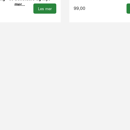
mer...
99,00
Les mer