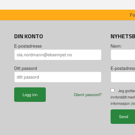
Fo
DIN KONTO
NYHETS
E-postadresse
Navn:
Ditt passord
E-postadres
Jeg godtar
Glemt passord?
innforstått med
informasjon
(l