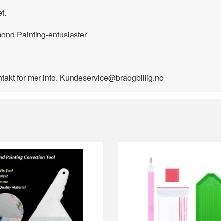
t.
mond Painting-entusiaster.
ontakt for mer info. Kundeservice@braogbillig.no