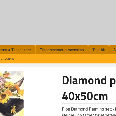
etrim & Tankenøtter
Eksperimenter & Vitenskap
Teknikk
S
u 40x50cm
Diamond pa
40x50cm
Flott Diamond Painting sett 
steiner i 45 farger for et deta