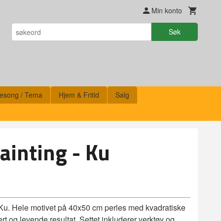
Min konto
Søk
esong / Tema
Hjem & Fritid
Salg
inting - Ku
- Ku. Hele motivet på 40x50 cm perles med kvadratiske
ljert og levende resultat. Settet inkluderer verktøy og