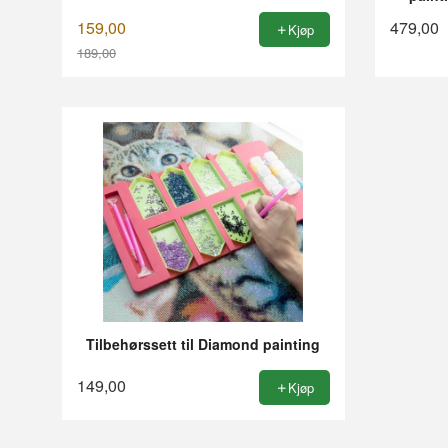
159,00
479,00
Kjøp
189,00
Rabatt
Tilbehørssett til Diamond painting
149,00
Kjøp