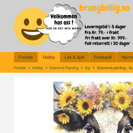
Gå
Lukk
til
innholdet
Produkter
Forside
Hobby
Lek & Spill
Puslespill
Hjern
Forside
Hobby
Diamond Painting
Dyr
Diamond painting - K