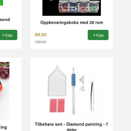
iamond
Oppbevaringsboks med 28 rom
99,00
Kjøp
Kjøp
129,00
Rabatt
Tilbehørs sett - Diamond painting - 7
ting
deler