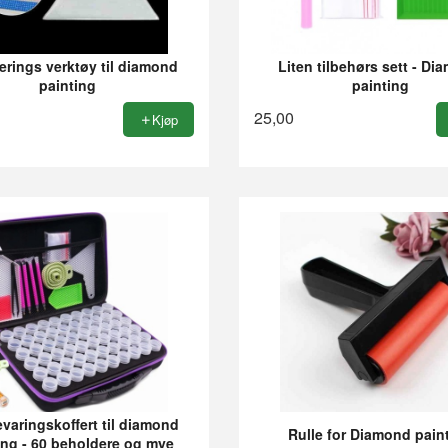
erings verktøy til diamond
Liten tilbehørs sett - D
painting
painting
25,00
Kjøp
aringskoffert til diamond
Rulle for Diamond pain
ing - 60 beholdere og mye