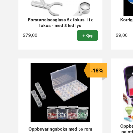
Forstørrelsesglass 5x fokus 11x
Korrig
fokus - med 8 led lys
279,00
29,00
Kjøp
-16%
Oppbev
Oppbevaringsboks med 56 rom
paint