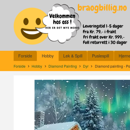
Gå
Lukk
til
innholdet
Produkter
Forside
Hobby
Lek & Spill
Puslespill
Hjern
Forside
Hobby
Diamond Painting
Dyr
Diamond painting - Po