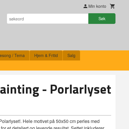
Min konto
Søk
esong / Tema
Hjem & Fritid
Salg
inting - Porlarlyset
 Polarlyset!. Hele motivet på 50x50 cm perles med
 for et detaljert og levende resultat. Settet inkluderer