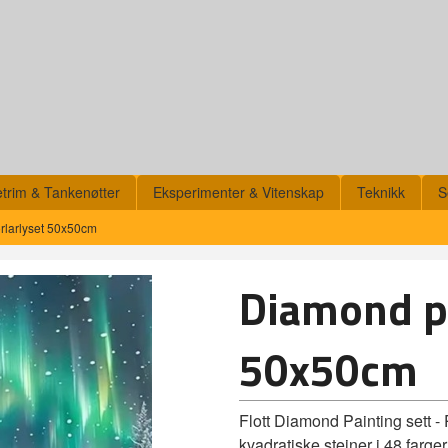
etrim & Tankenøtter
Eksperimenter & Vitenskap
Teknikk
S
rlarlyset 50x50cm
Diamond pa
50x50cm
Flott Diamond Painting sett -
kvadratiske steiner i 48 farger