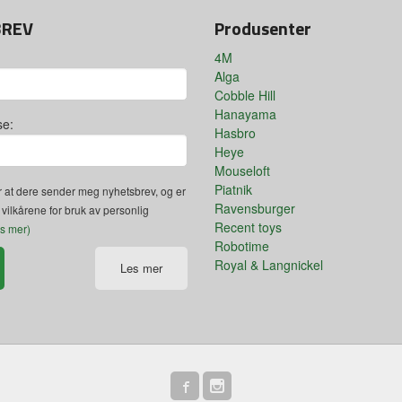
BREV
Produsenter
4M
Alga
Cobble Hill
Hanayama
se:
Hasbro
Heye
Mouseloft
Piatnik
 at dere sender meg nyhetsbrev, og er
Ravensburger
 vilkårene for bruk av personlig
Recent toys
es mer)
Robotime
Royal & Langnickel
Les mer