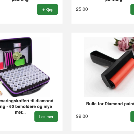
25,00
Kjøp
aringskoffert til diamond
Rulle for Diamond pain
ing - 60 beholdere og mye
mer...
99,00
Les mer