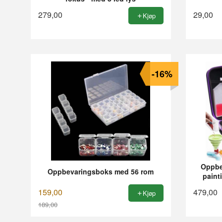
279,00
29,00
Kjøp
-16%
Oppbev
Oppbevaringsboks med 56 rom
paint
159,00
479,00
Kjøp
189,00
Rabatt