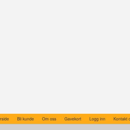
rside
Bli kunde
Om oss
Gavekort
Logg inn
Kontakt 