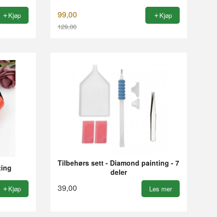
99,00
Kjøp
Kjøp
129,00
Rabatt
Tilbehørs sett - Diamond painting - 7
ting
deler
39,00
Kjøp
Les mer