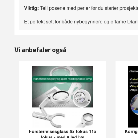
Viktig:
Tell posene med perler før du starter prosjekte
Et perfekt sett for både nybegynnere og erfarne Dia
Vi anbefaler også
Forstørrelsesglass 5x fokus 11x
Korrig
fokus - med 8 led lys