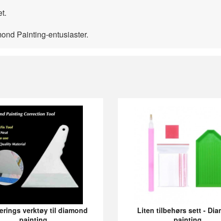
t.
mond Painting-entusiaster.
erings verktøy til diamond
Liten tilbehørs sett - D
painting
painting