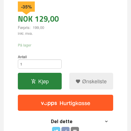
-35%
NOK
129,00
Førpris:
199,00
Rabatt
inkl. mva.
På lager
Antall
Kjøp
Ønskeliste
Del dette