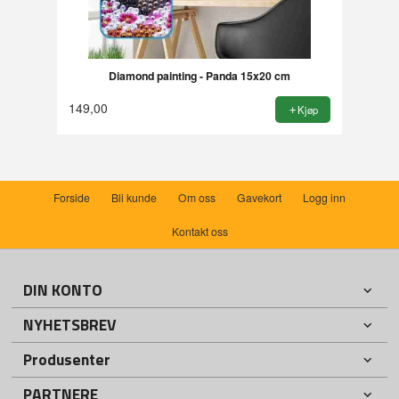
Diamond painting - Panda 15x20 cm
149,00
Kjøp
Forside
Bli kunde
Om oss
Gavekort
Logg inn
Kontakt oss
DIN KONTO
NYHETSBREV
Produsenter
PARTNERE