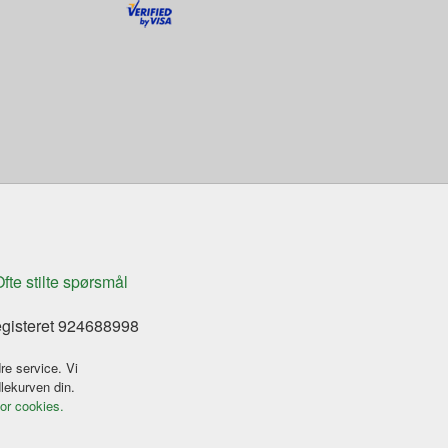
fte stilte spørsmål
egisteret 924688998
re service. Vi
dlekurven din.
for cookies.