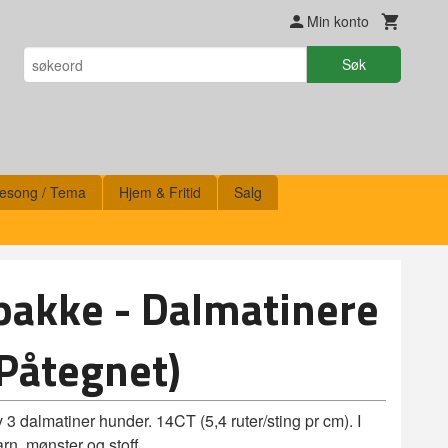
Min konto
Søk
esong / Tema
Hjem & Fritid
Salg
pakke - Dalmatinere
Påtegnet)
3 dalmatiner hunder. 14CT (5,4 ruter/sting pr cm). I
arn, mønster og stoff.