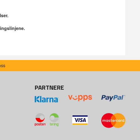
lser.
ingslinjene.
oss
PARTNERE