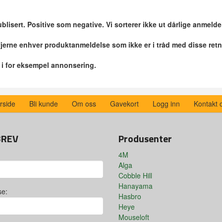
blisert. Positive som negative. Vi sorterer ikke ut dårlige anmelde
 fjerne enhver produktanmeldelse som ikke er i tråd med disse retn
r i for eksempel annonsering.
rside
Bli kunde
Om oss
Gavekort
Logg inn
Kontakt 
BREV
Produsenter
4M
Alga
Cobble Hill
Hanayama
se:
Hasbro
Heye
Mouseloft