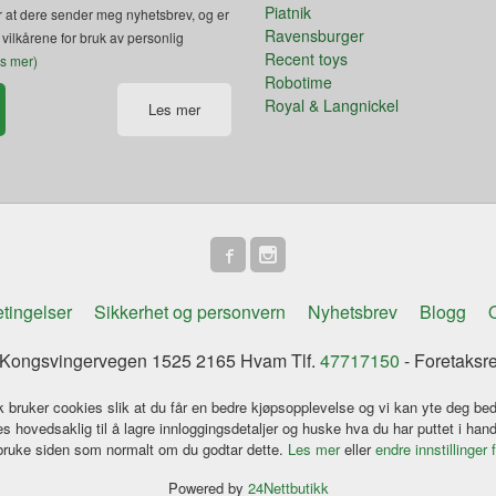
Piatnik
 at dere sender meg nyhetsbrev, og er
Ravensburger
 vilkårene for bruk av personlig
Recent toys
es mer)
Robotime
Royal & Langnickel
Les mer
tingelser
Sikkerhet og personvern
Nyhetsbrev
Blogg
O
ongsvingervegen 1525 2165 Hvam Tlf.
47717150
- Foretaksr
k bruker cookies slik at du får en bedre kjøpsopplevelse og vi kan yte deg bed
s hovedsaklig til å lagre innloggingsdetaljer og huske hva du har puttet i han
 bruke siden som normalt om du godtar dette.
Les mer
eller
endre innstillinger 
Powered by
24Nettbutikk