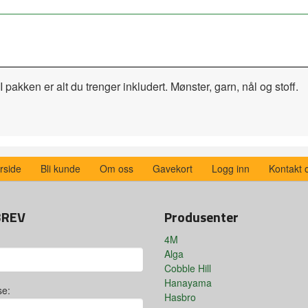
I pakken er alt du trenger inkludert. Mønster, garn, nål og stoff.
rside
Bli kunde
Om oss
Gavekort
Logg inn
Kontakt 
BREV
Produsenter
4M
Alga
Cobble Hill
Hanayama
se:
Hasbro