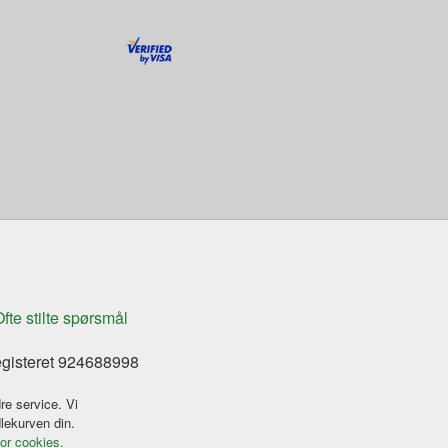
fte stilte spørsmål
egisteret 924688998
re service. Vi
dlekurven din.
for cookies.