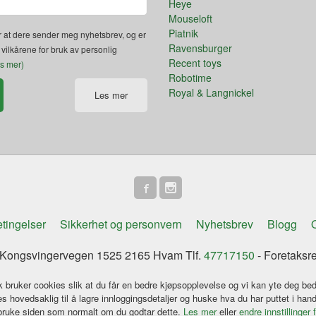
Heye
Mouseloft
Piatnik
 at dere sender meg nyhetsbrev, og er
Ravensburger
 vilkårene for bruk av personlig
Recent toys
es mer)
Robotime
Royal & Langnickel
Les mer
tingelser
Sikkerhet og personvern
Nyhetsbrev
Blogg
O
ongsvingervegen 1525 2165 Hvam Tlf.
47717150
- Foretaksr
k bruker cookies slik at du får en bedre kjøpsopplevelse og vi kan yte deg bed
s hovedsaklig til å lagre innloggingsdetaljer og huske hva du har puttet i han
 bruke siden som normalt om du godtar dette.
Les mer
eller
endre innstillinger 