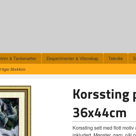
etrim & Tankenøtter
Eksperimenter & Vitenskap
Teknikk
S
it tiger 36x44cm
Korssting p
36x44cm
Korssting sett med flott motiv 
inkludert. Mønster, garn, nål 