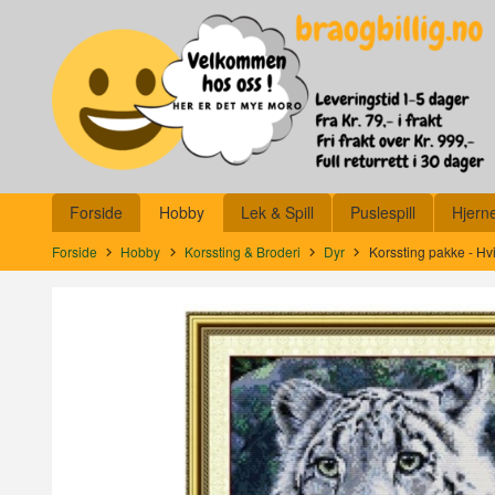
Gå
Lukk
til
innholdet
Produkter
Forside
Hobby
Lek & Spill
Puslespill
Hjern
Forside
Hobby
Korssting & Broderi
Dyr
Korssting pakke - Hv