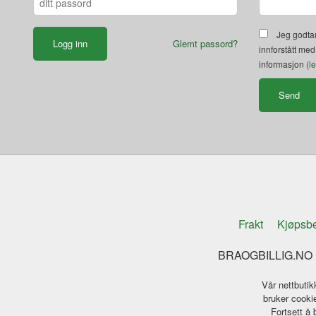
Jeg godtar
Glemt passord?
innforstått med
informasjon
(l
Frakt
Kjøpsbe
BRAOGBILLIG.NO K
Vår nettbutik
bruker cookie
Fortsett å