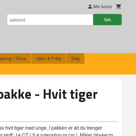
Min konto
Søk
esong / Tema
Hjem & Fritid
Salg
akke - Hvit tiger
av hvit tiger med unge. I pakken er alt du trenger
og stoff. 14 CT ( 5,4 ruter/sting pr cm ). Måler 36x44cm