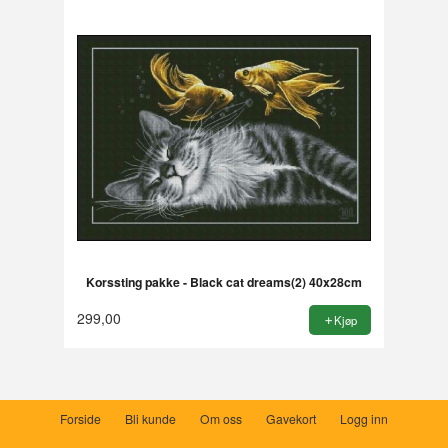
Korssting pakke - Black cat dreams(2) 40x28cm
299,00
Kjøp
Forside
Bli kunde
Om oss
Gavekort
Logg inn