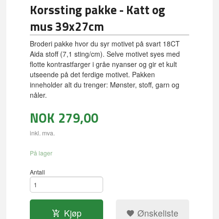
Korssting pakke - Katt og
mus 39x27cm
Broderi pakke hvor du syr motivet på svart 18CT
Aida stoff (7,1 sting/cm). Selve motivet syes med
flotte kontrastfarger i gråe nyanser og gir et kult
utseende på det ferdige motivet. Pakken
inneholder alt du trenger: Mønster, stoff, garn og
nåler.
NOK
279,00
inkl. mva.
På lager
Antall
Kjøp
Ønskeliste