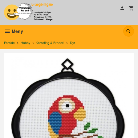
Gå
til
innholdet
Meny
Forside
Hobby
Korssting & Broderi
Dyr