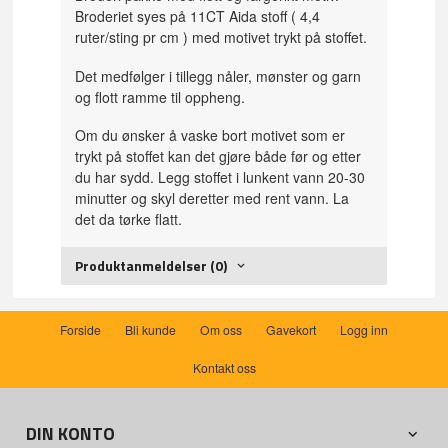
Broderiet syes på 11CT Aida stoff ( 4,4
ruter/sting pr cm ) med motivet trykt på stoffet.
Det medfølger i tillegg nåler, mønster og garn
og flott ramme til oppheng.
Om du ønsker å vaske bort motivet som er
trykt på stoffet kan det gjøre både før og etter
du har sydd. Legg stoffet i lunkent vann 20-30
minutter og skyl deretter med rent vann. La
det da tørke flatt.
Produktanmeldelser (0)
Forside
Bli kunde
Om oss
Gavekort
Logg inn
Kontakt oss
DIN KONTO