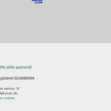
fte stilte spørsmål
egisteret 924688998
re service. Vi
dlekurven din.
for cookies.