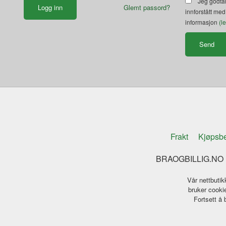
Jeg godtar
Glemt passord?
innforstått med
informasjon
(l
Frakt
Kjøpsbe
BRAOGBILLIG.NO K
Vår nettbutik
bruker cookie
Fortsett å