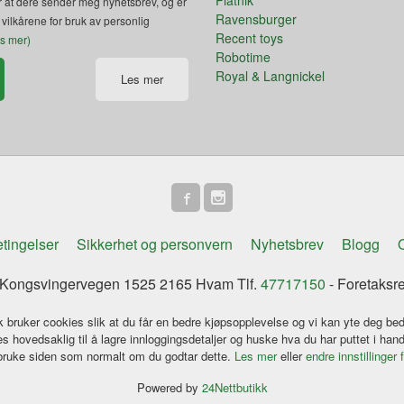
 at dere sender meg nyhetsbrev, og er
Ravensburger
 vilkårene for bruk av personlig
Recent toys
es mer)
Robotime
Royal & Langnickel
Les mer
tingelser
Sikkerhet og personvern
Nyhetsbrev
Blogg
O
ongsvingervegen 1525 2165 Hvam Tlf.
47717150
- Foretaksr
k bruker cookies slik at du får en bedre kjøpsopplevelse og vi kan yte deg bed
s hovedsaklig til å lagre innloggingsdetaljer og huske hva du har puttet i han
 bruke siden som normalt om du godtar dette.
Les mer
eller
endre innstillinger 
Powered by
24Nettbutikk