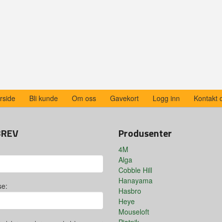
rside
Bli kunde
Om oss
Gavekort
Logg inn
Kontakt 
BREV
Produsenter
4M
Alga
Cobble Hill
Hanayama
se:
Hasbro
Heye
Mouseloft
Piatnik