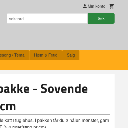
Min konto
Søk
esong / Tema
Hjem & Fritid
Salg
pakke - Sovende
5cm
 katt i fuglehus. I pakken får du 2 nåler, mønster, garn
 (5,4 ruter/sting pr cm)