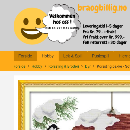
Gå
Lukk
til
innholdet
Produkter
Forside
Hobby
Lek & Spill
Puslespill
Hjern
Forside
Hobby
Korssting & Broderi
Dyr
Korssting pakke - S