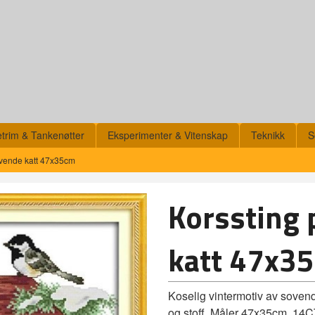
etrim & Tankenøtter
Eksperimenter & Vitenskap
Teknikk
S
ovende katt 47x35cm
Korssting 
katt 47x3
Koselig vintermotiv av sovende
og stoff. Måler 47x35cm. 14CT