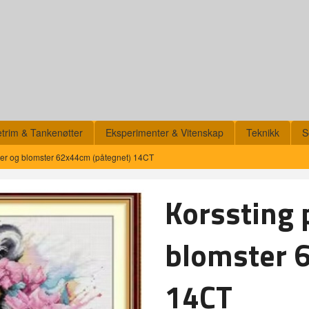
etrim & Tankenøtter
Eksperimenter & Vitenskap
Teknikk
S
ger og blomster 62x44cm (påtegnet) 14CT
Korssting 
blomster 
14CT