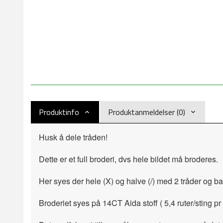
Produktinfo
Produktanmeldelser (0)
Husk å dele tråden!
Dette er et full broderi, dvs hele bildet må broderes.
Her syes der hele (X) og halve (/) med 2 tråder og b
Broderiet syes på 14CT Aida stoff ( 5,4 ruter/sting pr 