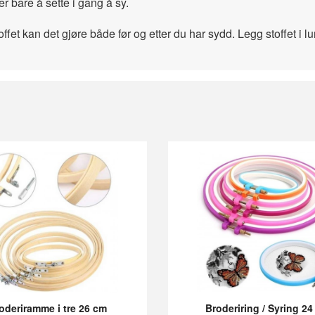
er bare å sette i gang å sy.
ffet kan det gjøre både før og etter du har sydd. Legg stoffet i 
oderiramme i tre 26 cm
Broderiring / Syring 2