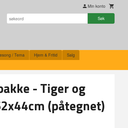
Min konto
Søk
esong / Tema
Hjem & Fritid
Salg
pakke - Tiger og
62x44cm (påtegnet)