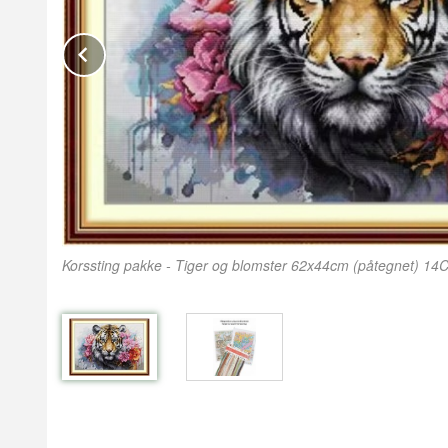
Prev
Korssting pakke - Tiger og blomster 62x44cm (påtegnet) 14