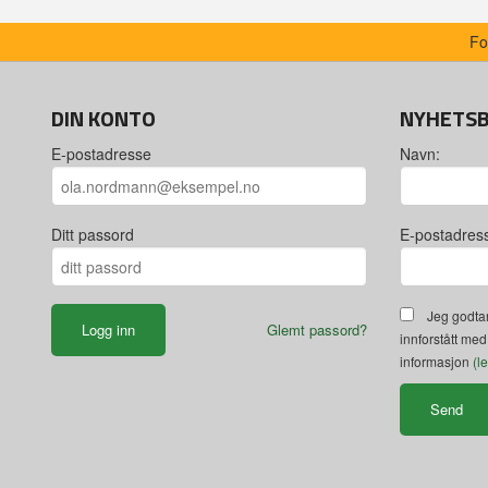
Fo
DIN KONTO
NYHETS
E-postadresse
Navn:
Ditt passord
E-postadres
Jeg godtar
Glemt passord?
innforstått med
informasjon
(l