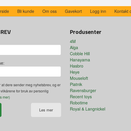
rside
Bli kunde
Om oss
Gavekort
Logg inn
Kontakt 
BREV
Produsenter
4M
Alga
Cobble Hill
Hanayama
se:
Hasbro
Heye
Mouseloft
Piatnik
 at dere sender meg nyhetsbrev, og er
Ravensburger
 vilkårene for bruk av personlig
Recent toys
es mer)
Robotime
Royal & Langnickel
Les mer