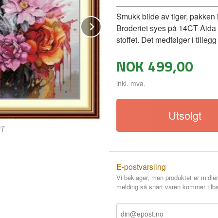
Smukk bilde av tiger, pakken i
Next
Broderiet syes på 14CT Aida st
stoffet. Det medfølger i tilleg
NOK
499,00
inkl. mva.
Utsolgt
CT
E-postvarsling
Vi beklager, men produktet er midler
melding så snart varen kommer tilba