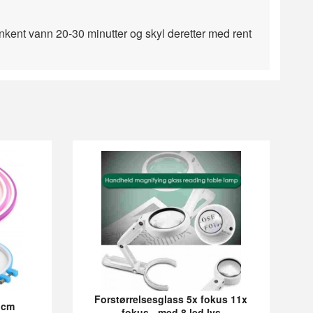
lunkent vann 20-30 minutter og skyl deretter med rent
Forstørrelsesglass 5x fokus 11x
4 cm
fokus - med 8 led lys