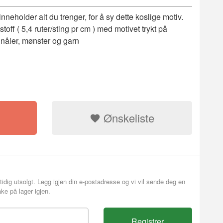
nneholder alt du trenger, for å sy dette koslige motiv.
off ( 5,4 ruter/sting pr cm ) med motivet trykt på
g nåler, mønster og garn
Ønskeliste
Korssting pak
tidig utsolgt. Legg igjen din e-postadresse og vi vil sende deg en
ke på lager igjen.
Registrer