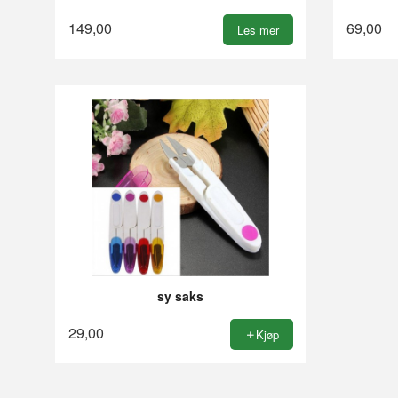
149,00
69,00
Les mer
sy saks
29,00
Kjøp