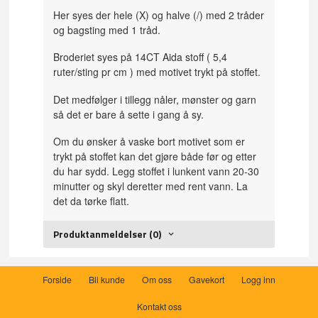
Her syes der hele (X) og halve (/) med 2 tråder
og bagsting med 1 tråd.
Broderiet syes på 14CT Aida stoff ( 5,4
ruter/sting pr cm ) med motivet trykt på stoffet.
Det medfølger i tillegg nåler, mønster og garn
så det er bare å sette i gang å sy.
Om du ønsker å vaske bort motivet som er
trykt på stoffet kan det gjøre både før og etter
du har sydd. Legg stoffet i lunkent vann 20-30
minutter og skyl deretter med rent vann. La
det da tørke flatt.
Produktanmeldelser (0)
Forside
Bli kunde
Om oss
Gavekort
Logg inn
Kontakt oss