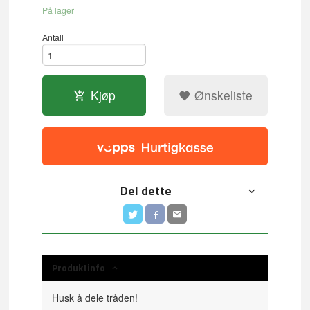
På lager
Antall
Kjøp
Ønskeliste
Del dette
Produktinfo
Husk å dele tråden!