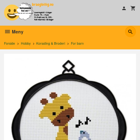
Gå
til
innholdet
Meny
Forside
Hobby
Korssting & Broderi
For barn