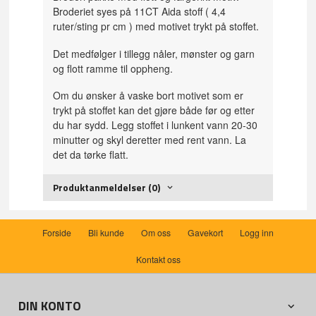
Broderiet syes på 11CT Aida stoff ( 4,4
ruter/sting pr cm ) med motivet trykt på stoffet.
Det medfølger i tillegg nåler, mønster og garn
og flott ramme til oppheng.
Om du ønsker å vaske bort motivet som er
trykt på stoffet kan det gjøre både før og etter
du har sydd. Legg stoffet i lunkent vann 20-30
minutter og skyl deretter med rent vann. La
det da tørke flatt.
Produktanmeldelser (0)
Forside
Bli kunde
Om oss
Gavekort
Logg inn
Kontakt oss
DIN KONTO