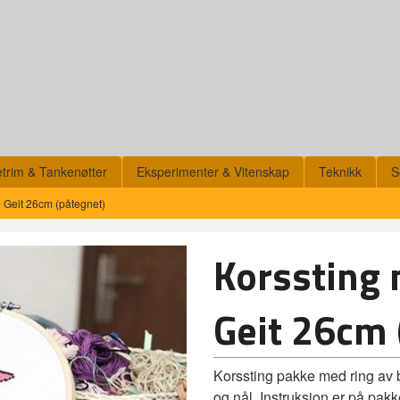
etrim & Tankenøtter
Eksperimenter & Vitenskap
Teknikk
S
 Geit 26cm (påtegnet)
Korssting
Geit 26cm 
Korssting pakke med ring av 
og nål. Instruksjon er på pak