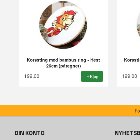
Korssting med bambus ring - Hest
Korssti
26cm (påtegnet)
199,00
199,00
Kjøp
Fo
DIN KONTO
NYHETS