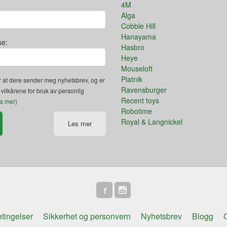
4M
Alga
Cobble Hill
Hanayama
se:
Hasbro
Heye
Mouseloft
Piatnik
 at dere sender meg nyhetsbrev, og er
Ravensburger
 vilkårene for bruk av personlig
Recent toys
es mer)
Robotime
Royal & Langnickel
Les mer
tingelser
Sikkerhet og personvern
Nyhetsbrev
Blogg
O