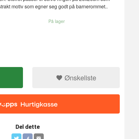
trakt motiv som egner seg godt på barnerommet..
På lager
Ønskeliste
Korssting med
it
Del dette