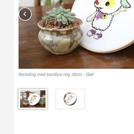
Prev
Korssting med bambus ring 26cm - Geit