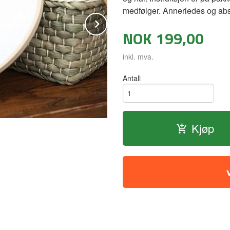
medfølger. Annerledes og abs
Next
NOK
199,00
inkl. mva.
Antall
Kjøp
korssting med bambus ring 26cm - Ge