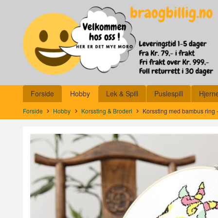
Gå
Lukk
til
innholdet
Produkter
Forside
Hobby
Lek & Spill
Puslespill
Hjern
Forside
Hobby
Korssting & Broderi
Korssting med bambus ring -