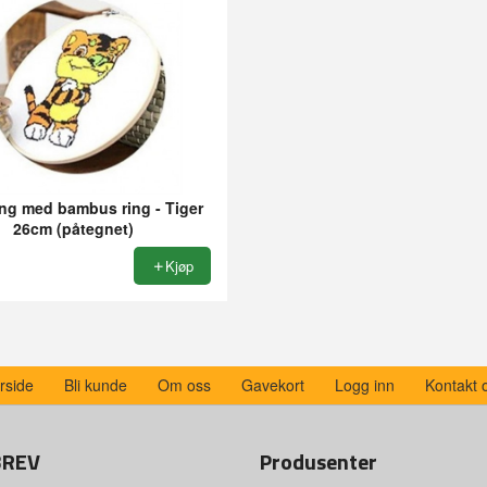
ng med bambus ring - Tiger
26cm (påtegnet)
Kjøp
rside
Bli kunde
Om oss
Gavekort
Logg inn
Kontakt 
BREV
Produsenter