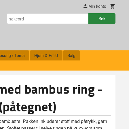
Min konto
Søk
esong / Tema
Hjem & Fritid
Salg
 med bambus ring -
(påtegnet)
bambustre. Pakken inkluderer stoff med påtrykk, garn
ken. Stoffet passer til selve ringen på 26x26cm som