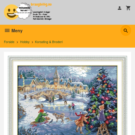
Gå
til
innholdet
Meny
Forside
Hobby
Korssting & Broderi