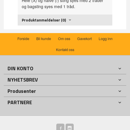
Hele (X) og halve (/) sting syes med 2 tråder
og bagsting syes med 1 tråd.
Produktanmeldelser (0)
Forside
Bli kunde
Om oss
Gavekort
Logg inn
Kontakt oss
DIN KONTO
NYHETSBREV
Produsenter
PARTNERE