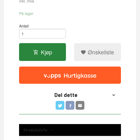
inkl. mva.
På lager
Antall
Kjøp
Ønskeliste
Del dette
Produktinfo