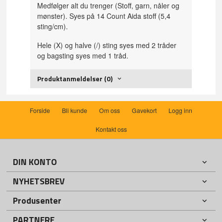
Medfølger alt du trenger (Stoff, garn, nåler og
mønster). Syes på 14 Count Aida stoff (5,4
sting/cm).
Hele (X) og halve (/) sting syes med 2 tråder
og bagsting syes med 1 tråd.
Produktanmeldelser (0)
Forside
Bli kunde
Om oss
Gavekort
Logg inn
Kontakt oss
DIN KONTO
NYHETSBREV
Produsenter
PARTNERE