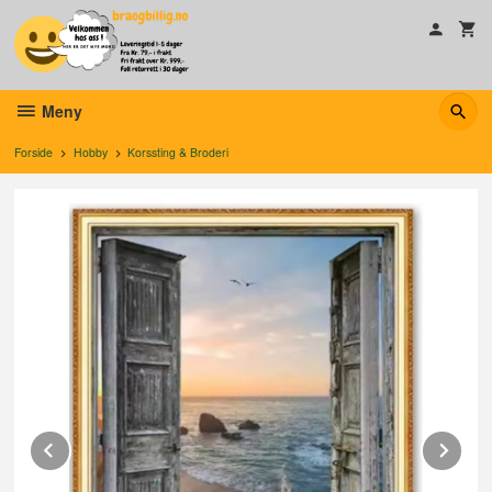
Gå
til
innholdet
Meny
Forside
Hobby
Korssting & Broderi
Prev
Ne