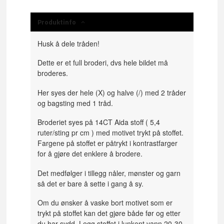
Produktinfo
Husk å dele tråden!
Dette er et full broderi, dvs hele bildet må
broderes.
Her syes der hele (X) og halve (/) med 2 tråder
og bagsting med 1 tråd.
Broderiet syes på 14CT Aida stoff ( 5,4
ruter/sting pr cm ) med motivet trykt på stoffet.
Fargene på stoffet er påtrykt i kontrastfarger
for å gjøre det enklere å brodere.
Det medfølger i tillegg nåler, mønster og garn
så det er bare å sette i gang å sy.
Om du ønsker å vaske bort motivet som er
trykt på stoffet kan det gjøre både før og etter
du har sydd. Legg stoffet i lunkent vann 20-30