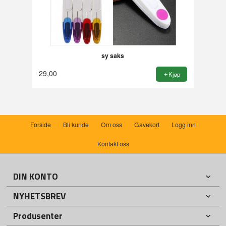
sy saks
29,00
Kjøp
Forside
Bli kunde
Om oss
Gavekort
Logg inn
Kontakt oss
DIN KONTO
NYHETSBREV
Produsenter