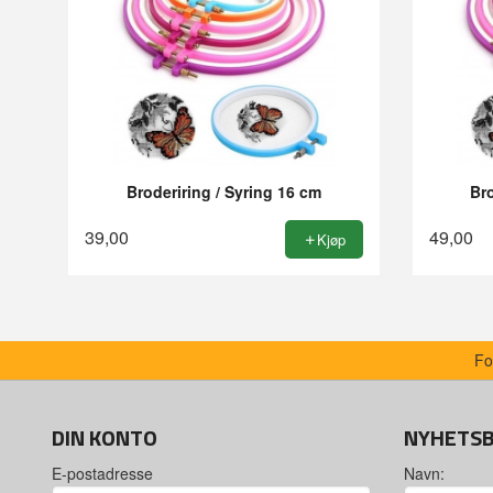
Broderiring / Syring 16 cm
Bro
39,00
49,00
Kjøp
Fo
DIN KONTO
NYHETS
E-postadresse
Navn: