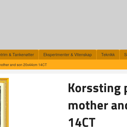
etrim & Tankenøtter
Eksperimenter & Vitenskap
Teknikk
S
 mother and son 20x44cm 14CT
Korssting 
mother an
14CT