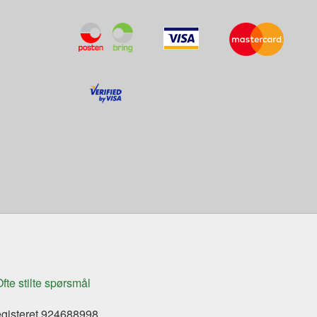
fte stilte spørsmål
egisteret 924688998