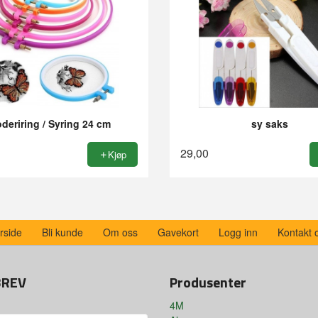
deriring / Syring 24 cm
sy saks
29,00
Kjøp
rside
Bli kunde
Om oss
Gavekort
Logg inn
Kontakt 
BREV
Produsenter
4M