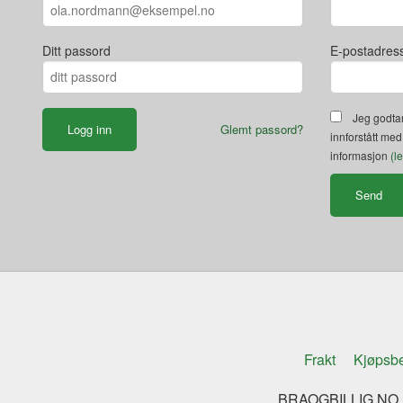
Ditt passord
E-postadres
Jeg godtar
Glemt passord?
innforstått med
informasjon
(l
Frakt
Kjøpsbe
BRAOGBILLIG.NO K