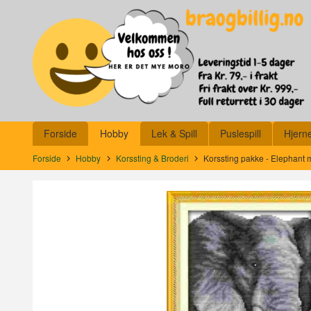
Gå
Lukk
til
innholdet
Produkter
Forside
Hobby
Lek & Spill
Puslespill
Hjern
Forside
Hobby
Korssting & Broderi
Korssting pakke - Elephant