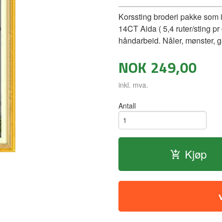
Korssting broderi pakke som i
14CT Aida ( 5,4 ruter/sting p
håndarbeid. Nåler, mønster, ga
NOK
249,00
inkl. mva.
Antall
Kjøp