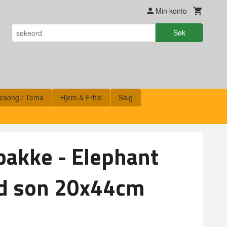
Min konto
Søk
esong / Tema
Hjem & Fritid
Salg
pakke - Elephant
d son 20x44cm