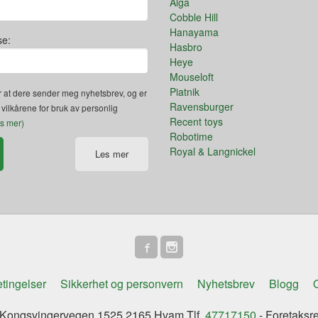
Alga
Cobble Hill
Hanayama
se:
Hasbro
Heye
Mouseloft
Piatnik
 at dere sender meg nyhetsbrev, og er
Ravensburger
 vilkårene for bruk av personlig
Recent toys
es mer)
Robotime
Royal & Langnickel
Les mer
tingelser
Sikkerhet og personvern
Nyhetsbrev
Blogg
O
ongsvingervegen 1525 2165 Hvam Tlf.
47717150
- Foretaksr