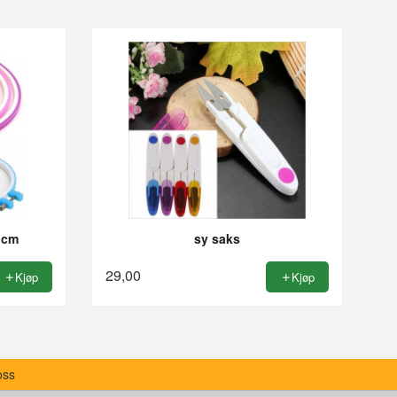
6 cm
sy saks
29,00
Kjøp
Kjøp
oss