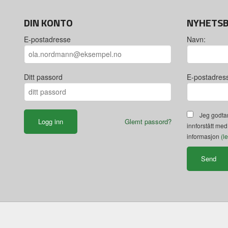
DIN KONTO
NYHETS
E-postadresse
Navn:
Ditt passord
E-postadres
Jeg godtar
Glemt passord?
innforstått med
informasjon
(l