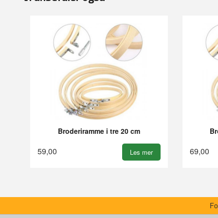
Broderiramme i tre 20 cm
Br
59,00
69,00
Les mer
Fo