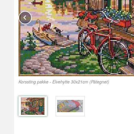
Prev
Korssting pakke - Elvehytte 30x21cm (Påtegnet)