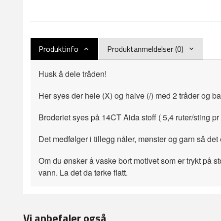
Produktinfo
Produktanmeldelser (0)
Husk å dele tråden!
Her syes der hele (X) og halve (/) med 2 tråder og b
Broderiet syes på 14CT Aida stoff ( 5,4 ruter/sting pr 
Det medfølger i tillegg nåler, mønster og garn så det 
Om du ønsker å vaske bort motivet som er trykt på sto
vann. La det da tørke flatt.
Vi anbefaler også