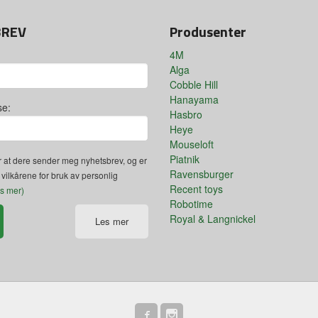
BREV
Produsenter
4M
Alga
Cobble Hill
Hanayama
se:
Hasbro
Heye
Mouseloft
Piatnik
 at dere sender meg nyhetsbrev, og er
Ravensburger
 vilkårene for bruk av personlig
Recent toys
es mer)
Robotime
Royal & Langnickel
Les mer