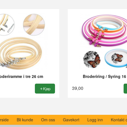
oderiramme i tre 26 cm
Broderiring / Syring 1
39,00
Kjøp
rside
Bli kunde
Om oss
Gavekort
Logg inn
Kontakt 