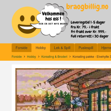
Gå
Lukk
til
innholdet
Produkter
Forside
Hobby
Lek & Spill
Puslespill
Hjern
Forside
Hobby
Korssting & Broderi
Korssting pakke - Elvehytte