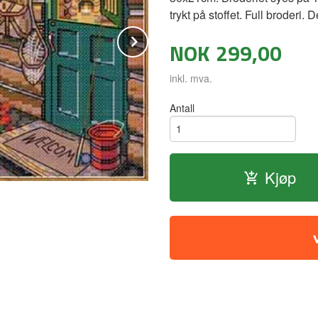
trykt på stoffet. Full broderi. 
Next
NOK
299,00
inkl. mva.
Påtegnet korssting - NB: fargen på ler
Antall
Kjøp