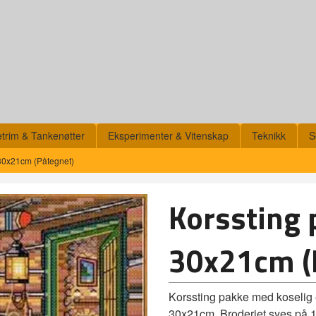
etrim & Tankenøtter
Eksperimenter & Vitenskap
Teknikk
S
 30x21cm (Påtegnet)
Korssting 
30x21cm (
Korssting pakke med koselig e
30x21cm. Broderiet syes på 14