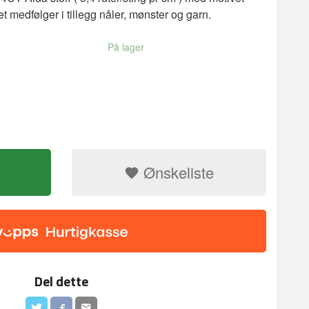
Det medfølger i tillegg nåler, mønster og garn.
På lager
ret forsvinner i vann
Ønskeliste
Korssting pak
Del dette