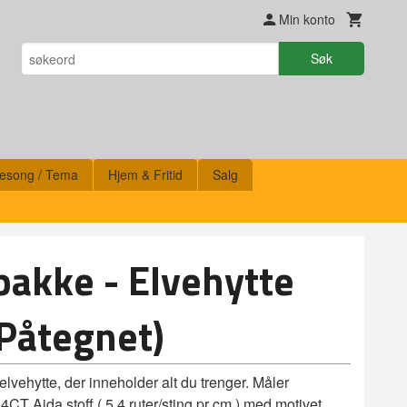
Min konto
Søk
esong / Tema
Hjem & Fritid
Salg
pakke - Elvehytte
Påtegnet)
lvehytte, der inneholder alt du trenger. Måler
CT Aida stoff ( 5,4 ruter/sting pr cm ) med motivet